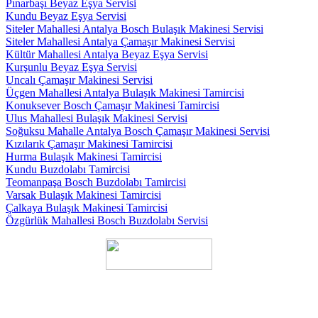
Pınarbaşı Beyaz Eşya Servisi
Kundu Beyaz Eşya Servisi
Siteler Mahallesi Antalya Bosch Bulaşık Makinesi Servisi
Siteler Mahallesi Antalya Çamaşır Makinesi Servisi
Kültür Mahallesi Antalya Beyaz Eşya Servisi
Kurşunlu Beyaz Eşya Servisi
Uncalı Çamaşır Makinesi Servisi
Üçgen Mahallesi Antalya Bulaşık Makinesi Tamircisi
Konuksever Bosch Çamaşır Makinesi Tamircisi
Ulus Mahallesi Bulaşık Makinesi Servisi
Soğuksu Mahalle Antalya Bosch Çamaşır Makinesi Servisi
Kızılarık Çamaşır Makinesi Tamircisi
Hurma Bulaşık Makinesi Tamircisi
Kundu Buzdolabı Tamircisi
Teomanpaşa Bosch Buzdolabı Tamircisi
Varsak Bulaşık Makinesi Tamircisi
Çalkaya Bulaşık Makinesi Tamircisi
Özgürlük Mahallesi Bosch Buzdolabı Servisi
✅ Yıldız Mahallesi Çakırlar Cd. NO : 31/ A, 07050 Muratpaşa /
Antalya