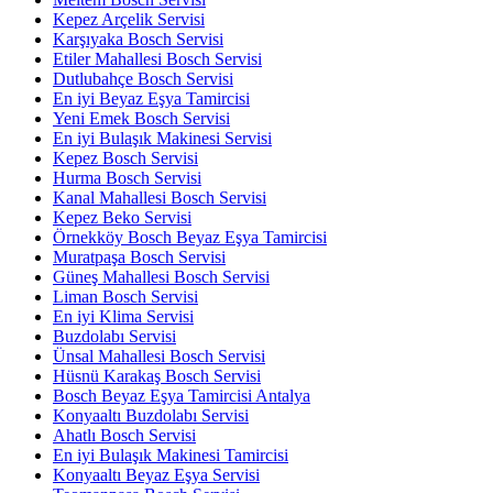
Kepez Arçelik Servisi
Karşıyaka Bosch Servisi
Etiler Mahallesi Bosch Servisi
Dutlubahçe Bosch Servisi
En iyi Beyaz Eşya Tamircisi
Yeni Emek Bosch Servisi
En iyi Bulaşık Makinesi Servisi
Kepez Bosch Servisi
Hurma Bosch Servisi
Kanal Mahallesi Bosch Servisi
Kepez Beko Servisi
Örnekköy Bosch Beyaz Eşya Tamircisi
Muratpaşa Bosch Servisi
Güneş Mahallesi Bosch Servisi
Liman Bosch Servisi
En iyi Klima Servisi
Buzdolabı Servisi
Ünsal Mahallesi Bosch Servisi
Hüsnü Karakaş Bosch Servisi
Bosch Beyaz Eşya Tamircisi Antalya
Konyaaltı Buzdolabı Servisi
Ahatlı Bosch Servisi
En iyi Bulaşık Makinesi Tamircisi
Konyaaltı Beyaz Eşya Servisi