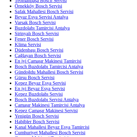
Teomanpaşa Bosch Servisi
Örnekköy Bosch Servisi
Şafak Mahallesi Bosch Servisi
Beyaz Eşya Servisi Antalya
Varsak Bosch Servisi
Buzdolabı Tamircisi Antalya
Şirinyalı Bosch Servisi
Fener Bosch Servisi
Klima Servisi
Düdenbaşı Bosch Servisi
Çağlayan Bosch Servisi
En iyi Çamaşır Makinesi Tamircisi
Bosch Buzdolabı Tamircisi Antalya
Gündoğdu Mahallesi Bosch Servisi
Gürsu Bosch Servisi
Kepez Beyaz Eşya Servisi
En iyi Beyaz Eşya Servisi
Kepez Buzdolabı Servisi
Bosch Buzdolabı Servisi Antalya
Çamaşır Makinesi Tamircisi Antalya
Kepez Çamaşır Makinesi Servisi
Yenigün Bosch Servisi
Habibler Bosch Servisi
Kanal Mahallesi Beyaz Eşya Tamircisi
Cumhuriyet Mahallesi Bosch Servisi