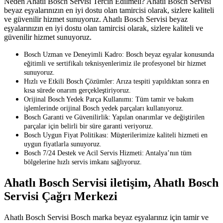
Neden Ahatlı Bosch Servisi Tercih Edilmeli? Ahatlı Bosch Servisi
beyaz eşyalarınızın en iyi dostu olan tamircisi olarak, sizlere kaliteli
ve güvenilir hizmet sunuyoruz. Ahatlı Bosch Servisi beyaz
eşyalarınızın en iyi dostu olan tamircisi olarak, sizlere kaliteli ve
güvenilir hizmet sunuyoruz.
Bosch Uzman ve Deneyimli Kadro: Bosch beyaz eşyalar konusunda
eğitimli ve sertifikalı teknisyenlerimiz ile profesyonel bir hizmet
sunuyoruz.
Hızlı ve Etkili Bosch Çözümler: Arıza tespiti yapıldıktan sonra en
kısa sürede onarım gerçekleştiriyoruz.
Orijinal Bosch Yedek Parça Kullanımı: Tüm tamir ve bakım
işlemlerinde orijinal Bosch yedek parçaları kullanıyoruz.
Bosch Garanti ve Güvenilirlik: Yapılan onarımlar ve değiştirilen
parçalar için belirli bir süre garanti veriyoruz.
Bosch Uygun Fiyat Politikası: Müşterilerimize kaliteli hizmeti en
uygun fiyatlarla sunuyoruz.
Bosch 7/24 Destek ve Acil Servis Hizmeti: Antalya’nın tüm
bölgelerine hızlı servis imkanı sağlıyoruz.
Ahatlı Bosch Servisi iletişim, Ahatlı Bosch
Servisi Çağrı Merkezi
Ahatlı Bosch Servisi Bosch marka beyaz eşyalarınız için tamir ve