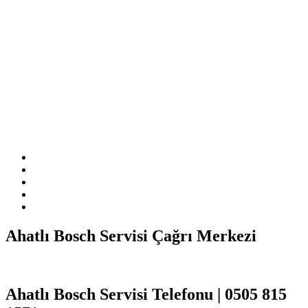
Sitemizde ismi geçen logo ve markalar ilgili firmanın tescilli
markasıdır. Firmamız sitemizde adı geçen markalara özel servis
hizmeti sağlamaktadır.
Ahatlı Bosch Servisi Çağrı Merkezi
Ahatlı Bosch Servisi Telefonu | 0505 815