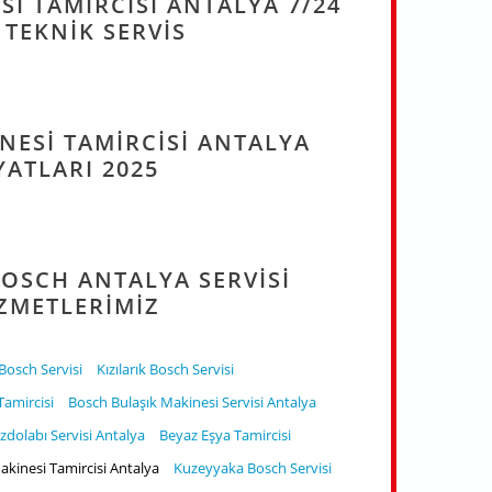
I TAMIRCISI ANTALYA 7/24
 TEKNIK SERVIS
NESI TAMIRCISI ANTALYA
YATLARI 2025
OSCH ANTALYA SERVISI
ZMETLERIMIZ
Bosch Servisi
Kızılarık Bosch Servisi
amircisi
Bosch Bulaşık Makinesi Servisi Antalya
zdolabı Servisi Antalya
Beyaz Eşya Tamircisi
kinesi Tamircisi Antalya
Kuzeyyaka Bosch Servisi