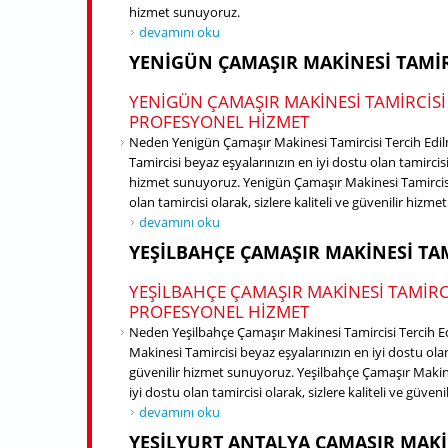
hizmet sunuyoruz.
Yeni Mahalle Antalya Çamaşır Makinesi Tamircisi ha
devamını oku
YENIGÜN ÇAMAŞIR MAKINESI TAMIR
YENIGÜN ÇAMAŞIR MAKINESI TAMIRCISI
PROFESYONEL HIZMET
Neden Yenigün Çamaşır Makinesi Tamircisi Tercih Edi
Tamircisi beyaz eşyalarınızın en iyi dostu olan tamircisi 
hizmet sunuyoruz. Yenigün Çamaşır Makinesi Tamircisi 
olan tamircisi olarak, sizlere kaliteli ve güvenilir hizm
Yenigün Çamaşır Makinesi Tamircisi hakkında
devamını oku
YEŞILBAHÇE ÇAMAŞIR MAKINESI TAM
YEŞILBAHÇE ÇAMAŞIR MAKINESI TAMIRC
PROFESYONEL HIZMET
Neden Yeşilbahçe Çamaşır Makinesi Tamircisi Tercih E
Makinesi Tamircisi beyaz eşyalarınızın en iyi dostu olan t
güvenilir hizmet sunuyoruz. Yeşilbahçe Çamaşır Makine
iyi dostu olan tamircisi olarak, sizlere kaliteli ve güve
Yeşilbahçe Çamaşır Makinesi Tamircisi hakkında
devamını oku
YEŞILYURT ANTALYA ÇAMAŞIR MAKI