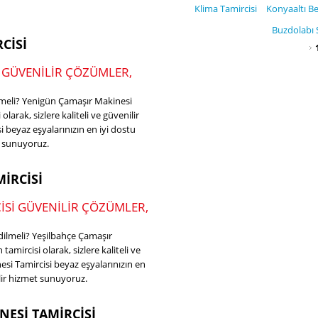
Klima Tamircisi
Konyaaltı Be
kkında
Buzdolabı S
CISI
SAYFALAR
 GÜVENILIR ÇÖZÜMLER,
lmeli? Yenigün Çamaşır Makinesi
olarak, sizlere kaliteli ve güvenilir
beyaz eşyalarınızın en iyi dostu
et sunuyoruz.
IRCISI
ISI GÜVENILIR ÇÖZÜMLER,
dilmeli? Yeşilbahçe Çamaşır
amircisi olarak, sizlere kaliteli ve
si Tamircisi beyaz eşyalarınızın en
nilir hizmet sunuyoruz.
NESI TAMIRCISI