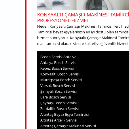
KONYAALTI ÇAMAŞIR MAKINESI TAMIRCI
PROFESYONEL HIZMET
Neden Konyaaltı Çamaşır Makinesi Tamircisi Tercih Ed
Tamircisi beyaz eşyalarınızın en iyi dostu olan tamircisi 
hizmet sunuyoruz. Konyaaltı Çamaşır Makinesi Tamircis
olan tamircisi olarak, sizlere kaliteli ve güvenilir hizm
Bosch Servisi Antalya
Antalya Bosch Servisi
Kepez Bosch Servisi
Konyaaltı Bosch Servisi
Muratpaşa Bosch Servisi
Varsak Bosch Servisi
Şirinyalı Bosch Servisi
Lara Bosch Servisi
Çaybaşı Bosch Servisi
Zerdalilik Bosch Servisi
Altıntaş Beyaz Eşya Tamircisi
Altıntaş Arçelik Servisi
Altıntaş Çamaşır Makinesi Servisi