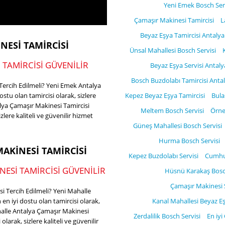
Yeni Emek Bosch Ser
Çamaşır Makinesi Tamircisi
L
Beyaz Eşya Tamircisi Antalya
NESI TAMIRCISI
Ünsal Mahallesi Bosch Servisi
 TAMIRCISI GÜVENILIR
Beyaz Eşya Servisi Antaly
Bosch Buzdolabı Tamircisi Anta
ercih Edilmeli? Yeni Emek Antalya
stu olan tamircisi olarak, sizlere
Kepez Beyaz Eşya Tamircisi
Bula
alya Çamaşır Makinesi Tamircisi
Meltem Bosch Servisi
Örne
zlere kaliteli ve güvenilir hizmet
Güneş Mahallesi Bosch Servisi
ında
Hurma Bosch Servisi
AKINESI TAMIRCISI
Kepez Buzdolabı Servisi
Cumhur
ESI TAMIRCISI GÜVENILIR
Hüsnü Karakaş Bosch
Çamaşır Makinesi S
i Tercih Edilmeli? Yeni Mahalle
en iyi dostu olan tamircisi olarak,
Kanal Mahallesi Beyaz Eş
ahalle Antalya Çamaşır Makinesi
Zerdalilik Bosch Servisi
En iyi
olarak, sizlere kaliteli ve güvenilir