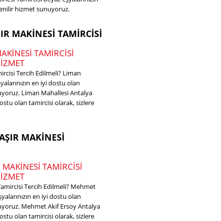
üvenilir hizmet sunuyoruz.
R MAKINESI TAMIRCISI
KINESI TAMIRCISI
HIZMET
cisi Tercih Edilmeli? Liman
alarınızın en iyi dostu olan
unuyoruz. Liman Mahallesi Antalya
stu olan tamircisi olarak, sizlere
 hakkında
AŞIR MAKINESI
MAKINESI TAMIRCISI
HIZMET
mircisi Tercih Edilmeli? Mehmet
yalarınızın en iyi dostu olan
sunuyoruz. Mehmet Akif Ersoy Antalya
stu olan tamircisi olarak, sizlere