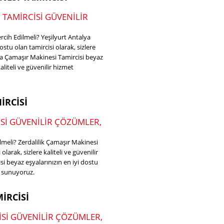
 TAMIRCISI GÜVENILIR
cih Edilmeli? Yeşilyurt Antalya
stu olan tamircisi olarak, sizlere
lya Çamaşır Makinesi Tamircisi beyaz
kaliteli ve güvenilir hizmet
da
IRCISI
ISI GÜVENILIR ÇÖZÜMLER,
lmeli? Zerdalilik Çamaşır Makinesi
olarak, sizlere kaliteli ve güvenilir
i beyaz eşyalarınızın en iyi dostu
et sunuyoruz.
IRCISI
SI GÜVENILIR ÇÖZÜMLER,