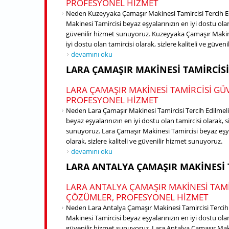
PROFESYONEL HIZMET
Neden Kuzeyyaka Çamaşır Makinesi Tamircisi Tercih E
Makinesi Tamircisi beyaz eşyalarınızın en iyi dostu olan t
güvenilir hizmet sunuyoruz. Kuzeyyaka Çamaşır Makine
iyi dostu olan tamircisi olarak, sizlere kaliteli ve güve
Kuzeyyaka Çamaşır Makinesi Tamircisi hakkında
devamını oku
LARA ÇAMAŞIR MAKINESI TAMIRCISI
LARA ÇAMAŞIR MAKINESI TAMIRCISI GÜ
PROFESYONEL HIZMET
Neden Lara Çamaşır Makinesi Tamircisi Tercih Edilmeli
beyaz eşyalarınızın en iyi dostu olan tamircisi olarak, si
sunuyoruz. Lara Çamaşır Makinesi Tamircisi beyaz eşyal
olarak, sizlere kaliteli ve güvenilir hizmet sunuyoruz.
Lara Çamaşır Makinesi Tamircisi hakkında
devamını oku
LARA ANTALYA ÇAMAŞIR MAKINESI 
LARA ANTALYA ÇAMAŞIR MAKINESI TAMI
ÇÖZÜMLER, PROFESYONEL HIZMET
Neden Lara Antalya Çamaşır Makinesi Tamircisi Tercih
Makinesi Tamircisi beyaz eşyalarınızın en iyi dostu olan t
güvenilir hizmet sunuyoruz. Lara Antalya Çamaşır Maki