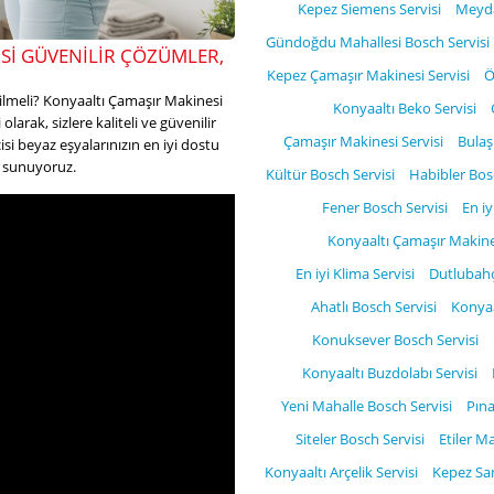
Kepez Siemens Servisi
Meyda
Gündoğdu Mahallesi Bosch Servisi
SI GÜVENILIR ÇÖZÜMLER,
Kepez Çamaşır Makinesi Servisi
Ö
ilmeli? Konyaaltı Çamaşır Makinesi
Konyaaltı Beko Servisi
olarak, sizlere kaliteli ve güvenilir
Çamaşır Makinesi Servisi
Bulaş
i beyaz eşyalarınızın en iyi dostu
et sunuyoruz.
Kültür Bosch Servisi
Habibler Bos
Fener Bosch Servisi
En iy
Konyaaltı Çamaşır Makines
En iyi Klima Servisi
Dutlubahç
Ahatlı Bosch Servisi
Konyaa
Konuksever Bosch Servisi
Konyaaltı Buzdolabı Servisi
Yeni Mahalle Bosch Servisi
Pına
Siteler Bosch Servisi
Etiler M
Konyaaltı Arçelik Servisi
Kepez Sa