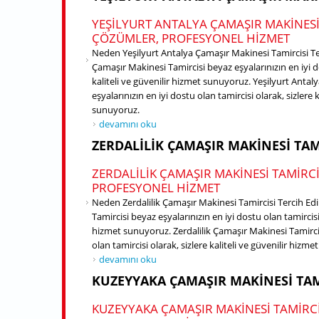
YEŞILYURT ANTALYA ÇAMAŞIR MAKINESI
ÇÖZÜMLER, PROFESYONEL HIZMET
Neden Yeşilyurt Antalya Çamaşır Makinesi Tamircisi Ter
Çamaşır Makinesi Tamircisi beyaz eşyalarınızın en iyi do
kaliteli ve güvenilir hizmet sunuyoruz. Yeşilyurt Anta
eşyalarınızın en iyi dostu olan tamircisi olarak, sizlere 
sunuyoruz.
Yeşilyurt Antalya Çamaşır Makinesi Tamircisi hakkın
devamını oku
ZERDALILIK ÇAMAŞIR MAKINESI TAM
ZERDALILIK ÇAMAŞIR MAKINESI TAMIRC
PROFESYONEL HIZMET
Neden Zerdalilik Çamaşır Makinesi Tamircisi Tercih Edi
Tamircisi beyaz eşyalarınızın en iyi dostu olan tamircisi 
hizmet sunuyoruz. Zerdalilik Çamaşır Makinesi Tamircis
olan tamircisi olarak, sizlere kaliteli ve güvenilir hizm
Zerdalilik Çamaşır Makinesi Tamircisi hakkında
devamını oku
KUZEYYAKA ÇAMAŞIR MAKINESI TAM
KUZEYYAKA ÇAMAŞIR MAKINESI TAMIRCI