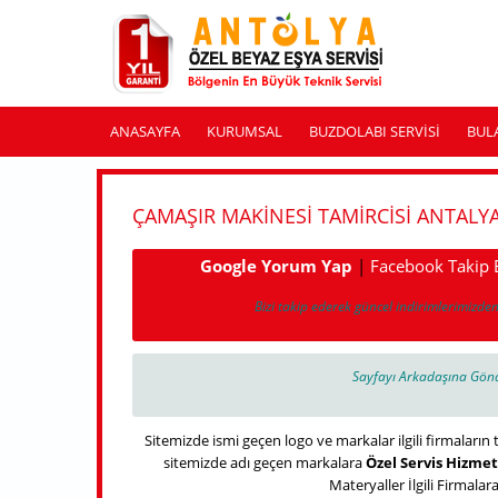
Ana içeriğe atla
ANASAYFA
KURUMSAL
BUZDOLABI SERVISI
BUL
ÇAMAŞIR MAKINESI TAMIRCISI ANTALY
Google Yorum Yap
|
Facebook Takip 
Bizi takip ederek güncel indirimlerimizden
Sayfayı Arkadaşına Gön
Sitemizde ismi geçen logo ve markalar ilgili firmaların 
sitemizde adı geçen markalara
Özel Servis Hizmet
Materyaller İlgili Firmalara 