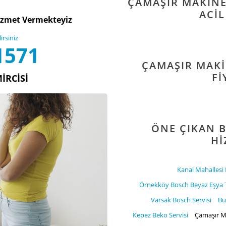
ÇAMAŞIR MAKINES
ACIL
zmet Vermekteyiz
rsiniz
1571
ÇAMAŞIR MAKI
FI
IRCISI
ÖNE ÇIKAN B
HI
Kanal Mahallesi 
Örnekköy Bosch Beyaz Eşya T
Varsak Bosch Servisi
Bu
Kepez Beko Servisi
Çamaşır Ma