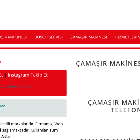
AŞIK MAKINESI
BOSCH SERVISI
ÇAMAŞIR MAKINESI
HIZMETLERI
A
ÇAMAŞIR MAKINES
Et
|
Instagram Takip Et
 faydalanabilirsiniz
ÇAMAŞIR MAKI
der
TELEFON
tescilli markalarıdır. Firmamız, Web
i
sağlamaktadır. Kullanılan Tüm
Aittir.