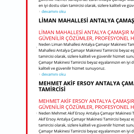
en iyi dostu olan tamircisi olarak, sizlere kaliteli ve g
Lara Antalya Çamaşır Makinesi Tamircisi hakkında
devamını oku
LIMAN MAHALLESI ANTALYA ÇAMAŞI
LIMAN MAHALLESI ANTALYA ÇAMAŞIR MA
GÜVENILIR ÇÖZÜMLER, PROFESYONEL 
Neden Liman Mahallesi Antalya Çamaşır Makinesi Tamir
Mahallesi Antalya Çamaşır Makinesi Tamircisi beyaz eşy
tamircisi olarak, sizlere kaliteli ve güvenilir hizmet s
Çamaşır Makinesi Tamircisi beyaz eşyalarınızın en iyi do
kaliteli ve güvenilir hizmet sunuyoruz.
Liman Mahallesi Antalya Çamaşır Makinesi Tamircisi
devamını oku
MEHMET AKIF ERSOY ANTALYA ÇAM
TAMIRCISI
MEHMET AKIF ERSOY ANTALYA ÇAMAŞIR 
GÜVENILIR ÇÖZÜMLER, PROFESYONEL 
Neden Mehmet Akif Ersoy Antalya Çamaşır Makinesi Ta
Akif Ersoy Antalya Çamaşır Makinesi Tamircisi beyaz eş
tamircisi olarak, sizlere kaliteli ve güvenilir hizmet 
Çamaşır Makinesi Tamircisi beyaz eşyalarınızın en iyi do