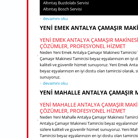
Altıntaş Buzdolabı Servisi
Altıntaş Bosch Servisi
Konyaaltı Çamaşır Makinesi Tamircisi hakkında
devamını oku
YENI EMEK ANTALYA ÇAMAŞIR MAKI
YENI EMEK ANTALYA ÇAMAŞIR MAKINESI
ÇÖZÜMLER, PROFESYONEL HIZMET
Neden Yeni Emek Antalya Çamaşır Makinesi Tamircisi T
Çamaşır Makinesi Tamircisi beyaz eşyalarınızın en iyi do
kaliteli ve güvenilir hizmet sunuyoruz. Yeni Emek Ant
beyaz eşyalarınızın en iyi dostu olan tamircisi olarak, si
sunuyoruz.
Yeni Emek Antalya Çamaşır Makinesi Tamircisi hakk
devamını oku
YENI MAHALLE ANTALYA ÇAMAŞIR M
YENI MAHALLE ANTALYA ÇAMAŞIR MAKIN
ÇÖZÜMLER, PROFESYONEL HIZMET
Neden Yeni Mahalle Antalya Çamaşır Makinesi Tamircis
Antalya Çamaşır Makinesi Tamircisi beyaz eşyalarınızın 
sizlere kaliteli ve güvenilir hizmet sunuyoruz. Yeni M
Tamircisi beyaz eşyalarınızın en iyi dostu olan tamircisi 