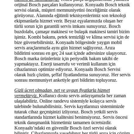
orijinal Bosch parçaları kullanıyoruz. Konyaaltı Bosch teknik
servisi olarak, müşteri memnuniyetini önceliğimiz olarak
görüyoruz. Alanında eğitimli teknisyenlerimiz son teknoloji
ekipmanlarla hizmet verir. Beyaz eşyalarınızda oluşan her
türlü sorun için garantili servis imkanı sunuyoruz. Bosch
buzdolabı, çamaşır makinesi ve bulaşık makinesi tamiri bizim
işimiz. Kombi bakımı, petek temizliği ve klima servisi için de
bize güvenebilirsiniz. Konyaaltı bölgesinde yaygın mobil
servis araçlarımızla aynı gün hizmet sağlıyoruz. Arıza
bildirimi sonrası en geç 24 saat içinde adresinize ulaşıyoruz.
Bosch marka ürünleriniz için periyodik bakım takibi de
yapmaktayız. Enerji tasarrufu ve verimli kullanım için
cihazlarınızı optimize ediyoruz. Konyaaltı Bosch Servisi
olarak hızlı çözüm, şeffaf fiyatlandırma sunuyoruz. Her servis
sonrası memnuniyet anketiyle geri bildirim topluyoruz.
Gizli ücret olmadan, net ve uygun fiyatlarla hizmet
vermekteyiz.
Kullanıcı dostu servis anlayışımızla her zaman
ulaşılabiliriz. Online randevu sistemiyle kolayca servis
talebinde bulunabilirsiniz. Servis kayıtlarınızı sistemimizde
tutarak cihaz geçmişinizi izliyoruz. Bosch yetkili servis
standartlarında hizmet kalitesini benimsiyoruz. Servis öncesi
teknik danışmanlık hizmetimiz tamamen ücretsizdir.
Konyaaltı’ndaki en güvenilir Bosch özel servisi olarak
biliniriz. Cihazlarınızda yaşadığınız her türlü arıza için çözüm