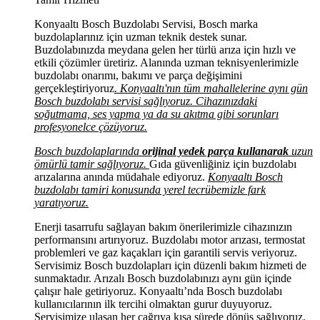
Konyaaltı Bosch Buzdolabı Servisi, Bosch marka
buzdolaplarınız için uzman teknik destek sunar.
Buzdolabınızda meydana gelen her türlü arıza için hızlı ve
etkili çözümler üretiriz. Alanında uzman teknisyenlerimizle
buzdolabı onarımı, bakımı ve parça değişimini
gerçekleştiriyoruz
. Konyaaltı'nın tüm mahallelerine aynı gün
Bosch buzdolabı servisi sağlıyoruz. Cihazınızdaki
soğutmama, ses yapma ya da su akıtma gibi sorunları
profesyonelce çözüyoruz.
Bosch buzdolaplarında
orijinal yedek parça kullanarak
uzun
ömürlü tamir sağlıyoruz.
Gıda güvenliğiniz için buzdolabı
arızalarına anında müdahale ediyoruz.
Konyaaltı Bosch
buzdolabı tamiri konusunda yerel tecrübemizle fark
yaratıyoruz.
Enerji tasarrufu sağlayan bakım önerilerimizle cihazınızın
performansını artırıyoruz. Buzdolabı motor arızası, termostat
problemleri ve gaz kaçakları için garantili servis veriyoruz.
Servisimiz Bosch buzdolapları için düzenli bakım hizmeti de
sunmaktadır. Arızalı Bosch buzdolabınızı aynı gün içinde
çalışır hale getiriyoruz. Konyaaltı’nda Bosch buzdolabı
kullanıcılarının ilk tercihi olmaktan gurur duyuyoruz.
Servisimize ulaşan her çağrıya kısa sürede dönüş sağlıyoruz.