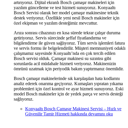
artırıyoruz. Dijital ekranlı Bosch çamaşır makineleri için
yazılım güncelleme ve test hizmeti sunuyoruz. Konyaaltı
Bosch Servisi olarak her model çamaşır makinesine teknik
destek veriyoruz. Özellikle yeni nesil Bosch makineler için
özel ekipman ve yazılım desteğimiz mevcuttur.
Arıza sonrası cihazınızı en kısa sürede tekrar çalışır duruma
getiriyoruz. Servis sürecinde şeffaf fiyatlandırma ve
bilgilendirme ile güven sağlıyoruz. Tüm servis işlemleri fatura
ve servis formu ile belgelendirilir. Müşteri memnuniyeti odaklı
çalışmamız sayesinde Konyaaltı’nda en çok tercih edilen
Bosch servisi olduk. Çamaşır makinesi su sızıntısı gibi
sorunlarda acil müdahale hizmeti veriyoruz. Makinenizin
ömrünü uzatmak için periyodik bakım yaptırmanız önemlidir.
Bosch çamaşır makinelerinde sık karşılaşılan hata kodlarını
analiz ederek onarıma geçiyoruz. Kumaşları yıpratan yıkama
problemleri için özel kontrol ve ayar hizmeti sunuyoruz. Eski
model Bosch makineler için de yedek parça ve servis desteği
sağlıyoruz.
Konyaaltı Bosch Çamaşır Makinesi Servisi – Hızlı ve
Güvenilir Tamir Hizmeti hakkında
devamını oku