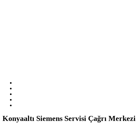
Sitemizde ismi geçen logo ve markalar ilgili firmanın tescilli
markasıdır. Firmamız sitemizde adı geçen markalara özel servis
hizmeti sağlamaktadır.
Konyaaltı Siemens Servisi Çağrı Merkezi