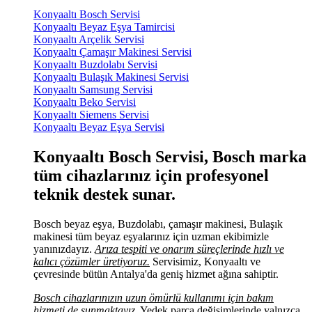
Konyaaltı Bosch Servisi
Konyaaltı Beyaz Eşya Tamircisi
Konyaaltı Arçelik Servisi
Konyaaltı Çamaşır Makinesi Servisi
Konyaaltı Buzdolabı Servisi
Konyaaltı Bulaşık Makinesi Servisi
Konyaaltı Samsung Servisi
Konyaaltı Beko Servisi
Konyaaltı Siemens Servisi
Konyaaltı Beyaz Eşya Servisi
Konyaaltı Bosch Servisi, Bosch marka
tüm cihazlarınız için profesyonel
teknik destek sunar.
Bosch beyaz eşya, Buzdolabı, çamaşır makinesi, Bulaşık
makinesi tüm beyaz eşyalarınız için uzman ekibimizle
yanınızdayız.
Arıza tespiti ve onarım süreçlerinde hızlı ve
kalıcı çözümler üretiyoruz.
Servisimiz, Konyaaltı ve
çevresinde bütün Antalya'da geniş hizmet ağına sahiptir.
Bosch cihazlarınızın uzun ömürlü kullanımı için bakım
hizmeti de sunmaktayız.
Yedek parça değişimlerinde yalnızca