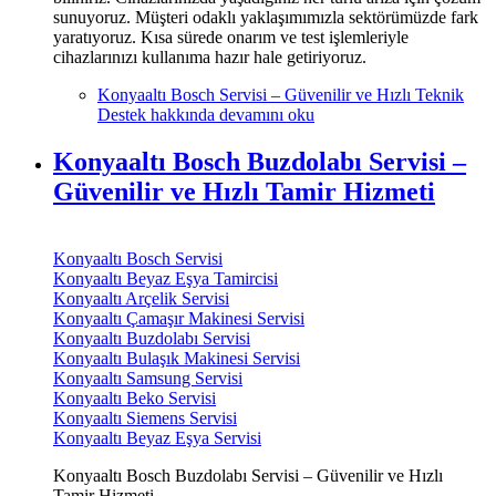
sunuyoruz. Müşteri odaklı yaklaşımımızla sektörümüzde fark
yaratıyoruz. Kısa sürede onarım ve test işlemleriyle
cihazlarınızı kullanıma hazır hale getiriyoruz.
Konyaaltı Bosch Servisi – Güvenilir ve Hızlı Teknik
Destek hakkında
devamını oku
Konyaaltı Bosch Buzdolabı Servisi –
Güvenilir ve Hızlı Tamir Hizmeti
Konyaaltı Bosch Servisi
Konyaaltı Beyaz Eşya Tamircisi
Konyaaltı Arçelik Servisi
Konyaaltı Çamaşır Makinesi Servisi
Konyaaltı Buzdolabı Servisi
Konyaaltı Bulaşık Makinesi Servisi
Konyaaltı Samsung Servisi
Konyaaltı Beko Servisi
Konyaaltı Siemens Servisi
Konyaaltı Beyaz Eşya Servisi
Konyaaltı Bosch Buzdolabı Servisi – Güvenilir ve Hızlı
Tamir Hizmeti