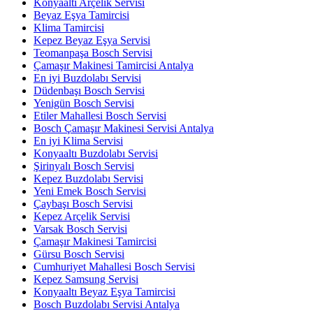
Konyaaltı Arçelik Servisi
Beyaz Eşya Tamircisi
Klima Tamircisi
Kepez Beyaz Eşya Servisi
Teomanpaşa Bosch Servisi
Çamaşır Makinesi Tamircisi Antalya
En iyi Buzdolabı Servisi
Düdenbaşı Bosch Servisi
Yenigün Bosch Servisi
Etiler Mahallesi Bosch Servisi
Bosch Çamaşır Makinesi Servisi Antalya
En iyi Klima Servisi
Konyaaltı Buzdolabı Servisi
Şirinyalı Bosch Servisi
Kepez Buzdolabı Servisi
Yeni Emek Bosch Servisi
Çaybaşı Bosch Servisi
Kepez Arçelik Servisi
Varsak Bosch Servisi
Çamaşır Makinesi Tamircisi
Gürsu Bosch Servisi
Cumhuriyet Mahallesi Bosch Servisi
Kepez Samsung Servisi
Konyaaltı Beyaz Eşya Tamircisi
Bosch Buzdolabı Servisi Antalya