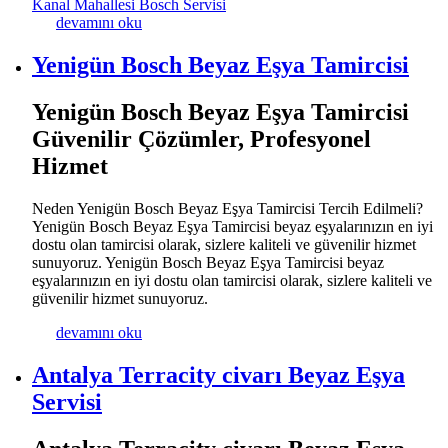
Kanal Mahallesi Bosch Servisi
Antalya Bosch Servisi hakkında
devamını oku
Yenigün Bosch Beyaz Eşya Tamircisi
Yenigün Bosch Beyaz Eşya Tamircisi
Güvenilir Çözümler, Profesyonel
Hizmet
Neden Yenigün Bosch Beyaz Eşya Tamircisi Tercih Edilmeli?
Yenigün Bosch Beyaz Eşya Tamircisi beyaz eşyalarınızın en iyi
dostu olan tamircisi olarak, sizlere kaliteli ve güvenilir hizmet
sunuyoruz. Yenigün Bosch Beyaz Eşya Tamircisi beyaz
eşyalarınızın en iyi dostu olan tamircisi olarak, sizlere kaliteli ve
güvenilir hizmet sunuyoruz.
Yenigün Bosch Beyaz Eşya Tamircisi hakkında
devamını oku
Antalya Terracity civarı Beyaz Eşya
Servisi