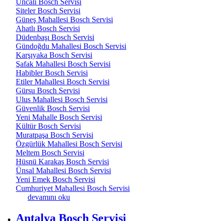
Uncalı Bosch Servisi
Siteler Bosch Servisi
Güneş Mahallesi Bosch Servisi
Ahatlı Bosch Servisi
Düdenbaşı Bosch Servisi
Gündoğdu Mahallesi Bosch Servisi
Karşıyaka Bosch Servisi
Şafak Mahallesi Bosch Servisi
Habibler Bosch Servisi
Etiler Mahallesi Bosch Servisi
Gürsu Bosch Servisi
Ulus Mahallesi Bosch Servisi
Güvenlik Bosch Servisi
Yeni Mahalle Bosch Servisi
Kültür Bosch Servisi
Muratpaşa Bosch Servisi
Özgürlük Mahallesi Bosch Servisi
Meltem Bosch Servisi
Hüsnü Karakaş Bosch Servisi
Ünsal Mahallesi Bosch Servisi
Yeni Emek Bosch Servisi
Cumhuriyet Mahallesi Bosch Servisi
Antalya Beyaz Eşya Servisi hakkında
devamını oku
Antalya Bosch Servisi