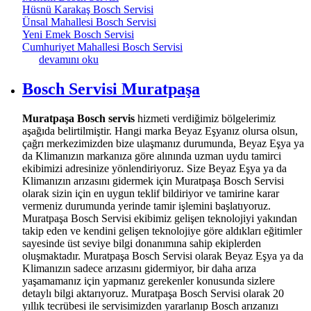
Hüsnü Karakaş Bosch Servisi
Ünsal Mahallesi Bosch Servisi
Yeni Emek Bosch Servisi
Cumhuriyet Mahallesi Bosch Servisi
Özgürlük Mahallesi Bosch Beyaz Eşya Tamircisi hakkında
devamını oku
Bosch Servisi Muratpaşa
Muratpaşa Bosch servis
hizmeti verdiğimiz bölgelerimiz
aşağıda belirtilmiştir. Hangi marka Beyaz Eşyanız olursa olsun,
çağrı merkezimizden bize ulaşmanız durumunda, Beyaz Eşya ya
da Klimanızın markanıza göre alınında uzman uydu tamirci
ekibimizi adresinize yönlendiriyoruz. Size Beyaz Eşya ya da
Klimanızın arızasını gidermek için Muratpaşa Bosch Servisi
olarak sizin için en uygun teklif bildiriyor ve tamirine karar
vermeniz durumunda yerinde tamir işlemini başlatıyoruz.
Muratpaşa Bosch Servisi ekibimiz gelişen teknolojiyi yakından
takip eden ve kendini gelişen teknolojiye göre aldıkları eğitimler
sayesinde üst seviye bilgi donanımına sahip ekiplerden
oluşmaktadır. Muratpaşa Bosch Servisi olarak Beyaz Eşya ya da
Klimanızın sadece arızasını gidermiyor, bir daha arıza
yaşamamanız için yapmanız gerekenler konusunda sizlere
detaylı bilgi aktarıyoruz. Muratpaşa Bosch Servisi olarak 20
yıllık tecrübesi ile servisimizden yararlanıp Bosch arızanızı