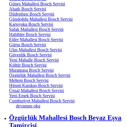
Güneş Mahallesi Bosch Servisi
Ahatlı Bosch Servisi
Düdenbaşı Bosch Servisi
Gündoğdu Mahallesi Bosch Servisi
Karşıyaka Bosch Servisi
Şafak Mahallesi Bosch Servisi
Habibler Bosch Servisi
Etiler Mahallesi Bosch Servisi
Gürsu Bosch Servisi
Ulus Mahallesi Bosch Servisi
Güvenlik Bosch Servisi
Yeni Mahalle Bosch Servisi
Kültür Bosch Servisi
Muratpaşa Bosch Servisi
Özgürlük Mahallesi Bosch Servisi
Meltem Bosch Servisi
Hüsnü Karakaş Bosch Servisi
Ünsal Mahallesi Bosch Servisi
Yeni Emek Bosch Servisi
Cumhuriyet Mahallesi Bosch Servisi
Pınarbaşı Bosch Beyaz Eşya Tamircisi hakkında
devamını oku
Özgürlük Mahallesi Bosch Beyaz Eşya
Tamircisi