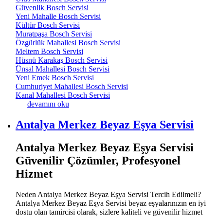
Güvenlik Bosch Servisi
Yeni Mahalle Bosch Servisi
Kültür Bosch Servisi
Muratpaşa Bosch Servisi
Özgürlük Mahallesi Bosch Servisi
Meltem Bosch Servisi
Hüsnü Karakaş Bosch Servisi
Ünsal Mahallesi Bosch Servisi
Yeni Emek Bosch Servisi
Cumhuriyet Mahallesi Bosch Servisi
Kanal Mahallesi Bosch Servisi
Antalya Özdilek Civarı Beyaz Eşya Servisi hakkında
devamını oku
Antalya Merkez Beyaz Eşya Servisi
Antalya Merkez Beyaz Eşya Servisi
Güvenilir Çözümler, Profesyonel
Hizmet
Neden Antalya Merkez Beyaz Eşya Servisi Tercih Edilmeli?
Antalya Merkez Beyaz Eşya Servisi beyaz eşyalarınızın en iyi
dostu olan tamircisi olarak, sizlere kaliteli ve güvenilir hizmet