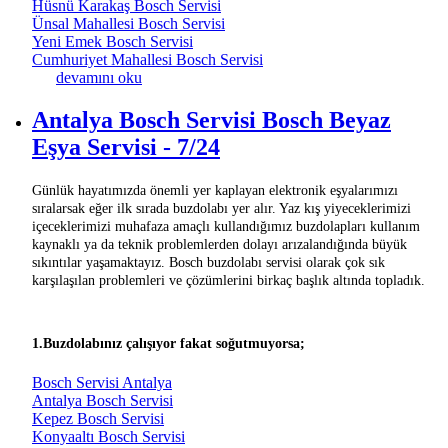
Hüsnü Karakaş Bosch Servisi
Ünsal Mahallesi Bosch Servisi
Yeni Emek Bosch Servisi
Cumhuriyet Mahallesi Bosch Servisi
Pınarlı Mahallesi Antalya Bosch Beyaz Eşya Tamircisi
devamını oku
hakkında
Antalya Bosch Servisi Bosch Beyaz
Eşya Servisi - 7/24
Günlük hayatımızda önemli yer kaplayan elektronik eşyalarımızı
sıralarsak eğer ilk sırada buzdolabı yer alır. Yaz kış yiyeceklerimizi
içeceklerimizi muhafaza amaçlı kullandığımız buzdolapları kullanım
kaynaklı ya da teknik problemlerden dolayı arızalandığında büyük
sıkıntılar yaşamaktayız. Bosch buzdolabı servisi olarak çok sık
karşılaşılan problemleri ve çözümlerini birkaç başlık altında topladık.
1.Buzdolabınız çalışıyor fakat soğutmuyorsa;
Bosch Servisi Antalya
Antalya Bosch Servisi
Kepez Bosch Servisi
Konyaaltı Bosch Servisi