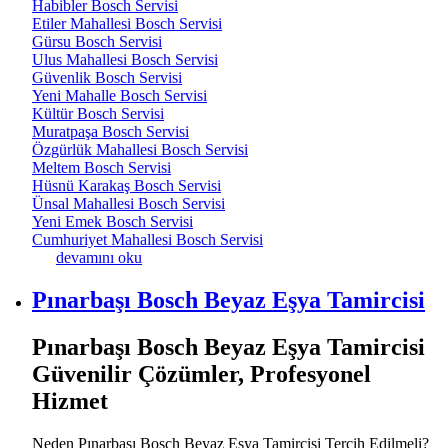
Habibler Bosch Servisi
Etiler Mahallesi Bosch Servisi
Gürsu Bosch Servisi
Ulus Mahallesi Bosch Servisi
Güvenlik Bosch Servisi
Yeni Mahalle Bosch Servisi
Kültür Bosch Servisi
Muratpaşa Bosch Servisi
Özgürlük Mahallesi Bosch Servisi
Meltem Bosch Servisi
Hüsnü Karakaş Bosch Servisi
Ünsal Mahallesi Bosch Servisi
Yeni Emek Bosch Servisi
Cumhuriyet Mahallesi Bosch Servisi
Ulus Mahallesi Bosch Beyaz Eşya Tamircisi hakkında
devamını oku
Pınarbaşı Bosch Beyaz Eşya Tamircisi
Pınarbaşı Bosch Beyaz Eşya Tamircisi
Güvenilir Çözümler, Profesyonel
Hizmet
Neden Pınarbaşı Bosch Beyaz Eşya Tamircisi Tercih Edilmeli?