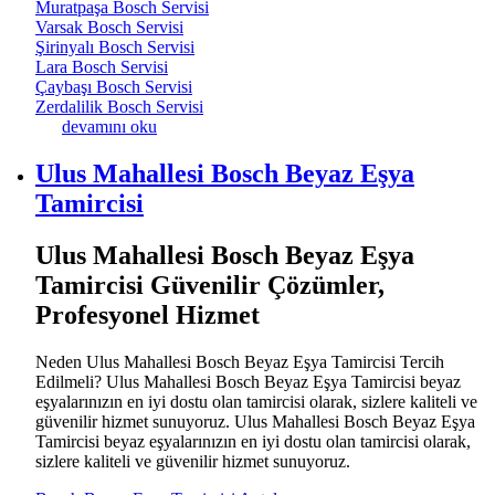
Muratpaşa Bosch Servisi
Varsak Bosch Servisi
Şirinyalı Bosch Servisi
Lara Bosch Servisi
Çaybaşı Bosch Servisi
Zerdalilik Bosch Servisi
Antalya Bosch Servisi Bosch Beyaz Eşya Servisi - 7/24
devamını oku
hakkında
Ulus Mahallesi Bosch Beyaz Eşya
Tamircisi
Ulus Mahallesi Bosch Beyaz Eşya
Tamircisi Güvenilir Çözümler,
Profesyonel Hizmet
Neden Ulus Mahallesi Bosch Beyaz Eşya Tamircisi Tercih
Edilmeli? Ulus Mahallesi Bosch Beyaz Eşya Tamircisi beyaz
eşyalarınızın en iyi dostu olan tamircisi olarak, sizlere kaliteli ve
güvenilir hizmet sunuyoruz. Ulus Mahallesi Bosch Beyaz Eşya
Tamircisi beyaz eşyalarınızın en iyi dostu olan tamircisi olarak,
sizlere kaliteli ve güvenilir hizmet sunuyoruz.