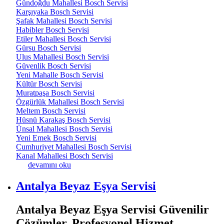
Gündoğdu Mahallesi Bosch Servisi
Karşıyaka Bosch Servisi
Şafak Mahallesi Bosch Servisi
Habibler Bosch Servisi
Etiler Mahallesi Bosch Servisi
Gürsu Bosch Servisi
Ulus Mahallesi Bosch Servisi
Güvenlik Bosch Servisi
Yeni Mahalle Bosch Servisi
Kültür Bosch Servisi
Muratpaşa Bosch Servisi
Özgürlük Mahallesi Bosch Servisi
Meltem Bosch Servisi
Hüsnü Karakaş Bosch Servisi
Ünsal Mahallesi Bosch Servisi
Yeni Emek Bosch Servisi
Cumhuriyet Mahallesi Bosch Servisi
Kanal Mahallesi Bosch Servisi
Antalya Merkez Beyaz Eşya Servisi hakkında
devamını oku
Antalya Beyaz Eşya Servisi
Antalya Beyaz Eşya Servisi Güvenilir
Çözümler, Profesyonel Hizmet