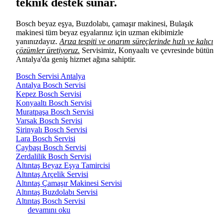
teknik destek sunar.
Bosch beyaz eşya, Buzdolabı, çamaşır makinesi, Bulaşık
makinesi tüm beyaz eşyalarınız için uzman ekibimizle
yanınızdayız.
Arıza tespiti ve onarım süreçlerinde hızlı ve kalıcı
çözümler üretiyoruz.
Servisimiz, Konyaaltı ve çevresinde bütün
Antalya'da geniş hizmet ağına sahiptir.
Bosch Servisi Antalya
Antalya Bosch Servisi
Kepez Bosch Servisi
Konyaaltı Bosch Servisi
Muratpaşa Bosch Servisi
Varsak Bosch Servisi
Şirinyalı Bosch Servisi
Lara Bosch Servisi
Çaybaşı Bosch Servisi
Zerdalilik Bosch Servisi
Altıntaş Beyaz Eşya Tamircisi
Altıntaş Arçelik Servisi
Altıntaş Çamaşır Makinesi Servisi
Altıntaş Buzdolabı Servisi
Altıntaş Bosch Servisi
Bosch Servisi Konyaaltı hakkında
devamını oku