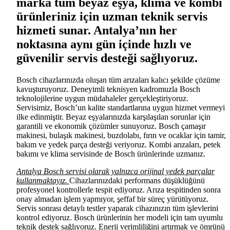
marka tüm beyaz eşya, klima ve kombi
ürünleriniz için uzman teknik servis
hizmeti sunar. Antalya’nın her
noktasına aynı gün içinde hızlı ve
güvenilir servis desteği sağlıyoruz.
Bosch cihazlarınızda oluşan tüm arızaları kalıcı şekilde çözüme
kavuşturuyoruz. Deneyimli teknisyen kadromuzla Bosch
teknolojilerine uygun müdahaleler gerçekleştiriyoruz.
Servisimiz, Bosch’un kalite standartlarına uygun hizmet vermeyi
ilke edinmiştir. Beyaz eşyalarınızda karşılaşılan sorunlar için
garantili ve ekonomik çözümler sunuyoruz. Bosch çamaşır
makinesi, bulaşık makinesi, buzdolabı, fırın ve ocaklar için tamir,
bakım ve yedek parça desteği veriyoruz. Kombi arızaları, petek
bakımı ve klima servisinde de Bosch ürünlerinde uzmanız.
Antalya Bosch servisi olarak yalnızca orijinal yedek parçalar
kullanmaktayız.
Cihazlarınızdaki performans düşüklüğünü
profesyonel kontrollerle tespit ediyoruz. Arıza tespitinden sonra
onay almadan işlem yapmıyor, şeffaf bir süreç yürütüyoruz.
Servis sonrası detaylı testler yaparak cihazınızın tüm işlevlerini
kontrol ediyoruz. Bosch ürünlerinin her modeli için tam uyumlu
teknik destek sağlıyoruz. Enerji verimliliğini artırmak ve ömrünü