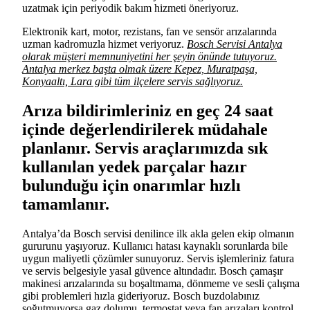
uzatmak için periyodik bakım hizmeti öneriyoruz.
Elektronik kart, motor, rezistans, fan ve sensör arızalarında
uzman kadromuzla hizmet veriyoruz.
Bosch Servisi Antalya
olarak müşteri memnuniyetini her şeyin önünde tutuyoruz.
Antalya merkez başta olmak üzere Kepez, Muratpaşa,
Konyaaltı, Lara gibi tüm ilçelere servis sağlıyoruz.
Arıza bildirimleriniz en geç 24 saat
içinde değerlendirilerek müdahale
planlanır. Servis araçlarımızda sık
kullanılan yedek parçalar hazır
bulunduğu için onarımlar hızlı
tamamlanır.
Antalya’da Bosch servisi denilince ilk akla gelen ekip olmanın
gururunu yaşıyoruz. Kullanıcı hatası kaynaklı sorunlarda bile
uygun maliyetli çözümler sunuyoruz. Servis işlemleriniz fatura
ve servis belgesiyle yasal güvence altındadır. Bosch çamaşır
makinesi arızalarında su boşaltmama, dönmeme ve sesli çalışma
gibi problemleri hızla gideriyoruz. Bosch buzdolabınız
soğutmuyorsa gaz dolumu, termostat veya fan arızaları kontrol