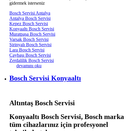
gidermek isterseniz
Bosch Servisi Antalya
Antalya Bosch Servisi
Kepez Bosch Servisi
Konyaaltı Bosch Servisi
Muratpaşa Bosch Servisi
Varsak Bosch Servisi
Şirinyalı Bosch Servisi
Lara Bosch Servisi
Çaybaşı Bosch Servisi
Zerdalilik Bosch Servisi
Bosch Servisi Muratpaşa hakkında
devamını oku
Bosch Servisi Konyaaltı
Altıntaş Bosch Servisi
Konyaaltı Bosch Servisi, Bosch marka
tüm cihazlarınız için profesyonel