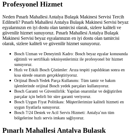
Profesyonel Hizmet
Neden Pınarlı Mahallesi Antalya Bulaşık Makinesi Servisi Tercih
Edilmeli? Pınarlı Mahallesi Antalya Bulaşık Makinesi Servisi beyaz
eşyalarınızın en iyi dostu olan tamircisi olarak, sizlere kaliteli ve
güvenilir hizmet sunuyoruz. Pınarlı Mahallesi Antalya Bulaşık
Makinesi Servisi beyaz eşyalarınızın en iyi dostu olan tamircisi
olarak, sizlere kaliteli ve güvenilir hizmet sunuyoruz.
Bosch Uzman ve Deneyimli Kadro: Bosch beyaz eşyalar konusunda
eğitimli ve sertifikalı teknisyenlerimiz ile profesyonel bir hizmet
sunuyoruz.
Hızlı ve Etkili Bosch Çözümler: Arıza tespiti yapıldıktan sonra en
kısa sürede onarım gerçekleştiriyoruz.
Orijinal Bosch Yedek Parça Kullanımı: Tüm tamir ve bakım
işlemlerinde orijinal Bosch yedek parçaları kullanıyoruz.
Bosch Garanti ve Güvenilirlik: Yapılan onarımlar ve değiştirilen
parçalar için belirli bir süre garanti veriyoruz.
Bosch Uygun Fiyat Politikası: Müşterilerimize kaliteli hizmeti en
uygun fiyatlarla sunuyoruz.
Bosch 7/24 Destek ve Acil Servis Hizmeti: Antalya’nın tüm
bölgelerine hızlı servis imkanı sağlıyoruz.
Pınarlı Mahallesi Antalya Bulaşık