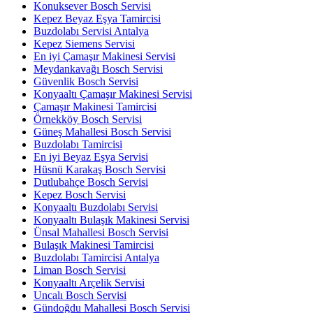
Konuksever Bosch Servisi
Kepez Beyaz Eşya Tamircisi
Buzdolabı Servisi Antalya
Kepez Siemens Servisi
En iyi Çamaşır Makinesi Servisi
Meydankavağı Bosch Servisi
Güvenlik Bosch Servisi
Konyaaltı Çamaşır Makinesi Servisi
Çamaşır Makinesi Tamircisi
Örnekköy Bosch Servisi
Güneş Mahallesi Bosch Servisi
Buzdolabı Tamircisi
En iyi Beyaz Eşya Servisi
Hüsnü Karakaş Bosch Servisi
Dutlubahçe Bosch Servisi
Kepez Bosch Servisi
Konyaaltı Buzdolabı Servisi
Konyaaltı Bulaşık Makinesi Servisi
Ünsal Mahallesi Bosch Servisi
Bulaşık Makinesi Tamircisi
Buzdolabı Tamircisi Antalya
Liman Bosch Servisi
Konyaaltı Arçelik Servisi
Uncalı Bosch Servisi
Gündoğdu Mahallesi Bosch Servisi