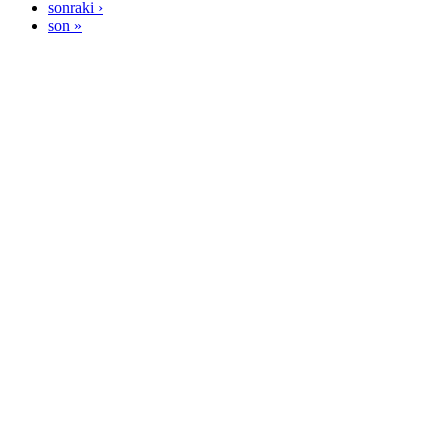
sonraki ›
son »