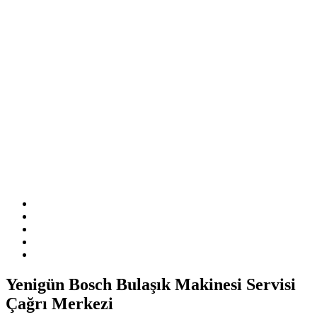
Sitemizde ismi geçen logo ve markalar ilgili firmanın tescilli
markasıdır. Firmamız sitemizde adı geçen markalara özel servis
hizmeti sağlamaktadır.
Yenigün Bosch Bulaşık Makinesi Servisi
Çağrı Merkezi