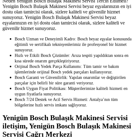
Neden Yenigün Bosch Bulaşık Makinesi Servisi Tercih Edilmeli?
Yenigün Bosch Bulaşık Makinesi Servisi beyaz eşyalarınızın en iyi
dostu olan tamircisi olarak, sizlere kaliteli ve güvenilir hizmet
sunuyoruz. Yenigün Bosch Bulaşık Makinesi Servisi beyaz
eşyalarınızın en iyi dostu olan tamircisi olarak, sizlere kaliteli ve
güvenilir hizmet sunuyoruz.
Bosch Uzman ve Deneyimli Kadro: Bosch beyaz eşyalar konusunda
eğitimli ve sertifikalı teknisyenlerimiz ile profesyonel bir hizmet
sunuyoruz.
Hızlı ve Etkili Bosch Çözümler: Arıza tespiti yapıldıktan sonra en
kısa sürede onarım gerçekleştiriyoruz.
Orijinal Bosch Yedek Parça Kullanımı: Tüm tamir ve bakım
işlemlerinde orijinal Bosch yedek parçaları kullanıyoruz.
Bosch Garanti ve Güvenilirlik: Yapılan onarımlar ve değiştirilen
parçalar için belirli bir süre garanti veriyoruz.
Bosch Uygun Fiyat Politikası: Müşterilerimize kaliteli hizmeti en
uygun fiyatlarla sunuyoruz.
Bosch 7/24 Destek ve Acil Servis Hizmeti: Antalya’nın tüm
bölgelerine hızlı servis imkanı sağlıyoruz.
Yenigün Bosch Bulaşık Makinesi Servisi
iletişim, Yenigün Bosch Bulaşık Makinesi
Servisi Çağrı Merkezi