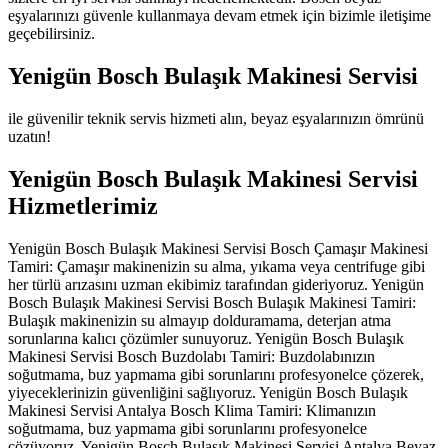
eşyalarınızı güvenle kullanmaya devam etmek için bizimle iletişime
geçebilirsiniz.
Yenigün Bosch Bulaşık Makinesi Servisi
ile güvenilir teknik servis hizmeti alın, beyaz eşyalarınızın ömrünü
uzatın!
Yenigün Bosch Bulaşık Makinesi Servisi
Hizmetlerimiz
Yenigün Bosch Bulaşık Makinesi Servisi Bosch Çamaşır Makinesi
Tamiri: Çamaşır makinenizin su alma, yıkama veya centrifuge gibi
her türlü arızasını uzman ekibimiz tarafından gideriyoruz. Yenigün
Bosch Bulaşık Makinesi Servisi Bosch Bulaşık Makinesi Tamiri:
Bulaşık makinenizin su almayıp dolduramama, deterjan atma
sorunlarına kalıcı çözümler sunuyoruz. Yenigün Bosch Bulaşık
Makinesi Servisi Bosch Buzdolabı Tamiri: Buzdolabınızın
soğutmama, buz yapmama gibi sorunlarını profesyonelce çözerek,
yiyeceklerinizin güvenliğini sağlıyoruz. Yenigün Bosch Bulaşık
Makinesi Servisi Antalya Bosch Klima Tamiri: Klimanızın
soğutmama, buz yapmama gibi sorunlarını profesyonelce
çözüyoruz. Yenigün Bosch Bulaşık Makinesi Servisi Antalya Beyaz