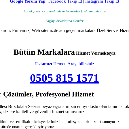
Google Yorum Yap
|
Facebook Takip Et
|
Instagram Takip Et
Bizi takip ederek güncel indirimlerimizden faydalanabilirsiniz
Sayfayı Arkadaşına Gönder
kalarıdır. Firmamız, Web sitemizde adı geçen markalara
Özel Servis Hizm
Bütün Markalara
Hizmet Vermekteyiz
Ustamızı
Hemen Arayabilirsiniz
0505 815 1571
ir Çözümler, Profesyonel Hizmet
i Buzdolabı Servisi beyaz eşyalarınızın en iyi dostu olan tamircisi ola
, sizlere kaliteli ve güvenilir hizmet sunuyoruz.
li ve sertifikalı teknisyenlerimiz ile profesyonel bir hizmet sunuyoruz.
 sürede onarım gerçekleştiriyoruz.