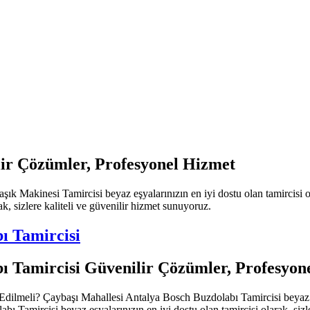
ir Çözümler, Profesyonel Hizmet
 Makinesi Tamircisi beyaz eşyalarınızın en iyi dostu olan tamircisi ol
k, sizlere kaliteli ve güvenilir hizmet sunuyoruz.
ı Tamircisi
ı Tamircisi Güvenilir Çözümler, Profesyon
lmeli? Çaybaşı Mahallesi Antalya Bosch Buzdolabı Tamircisi beyaz eşyal
Tamircisi beyaz eşyalarınızın en iyi dostu olan tamircisi olarak, sizle