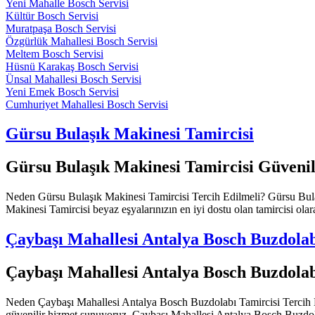
Yeni Mahalle Bosch Servisi
Kültür Bosch Servisi
Muratpaşa Bosch Servisi
Özgürlük Mahallesi Bosch Servisi
Meltem Bosch Servisi
Hüsnü Karakaş Bosch Servisi
Ünsal Mahallesi Bosch Servisi
Yeni Emek Bosch Servisi
Cumhuriyet Mahallesi Bosch Servisi
Gürsu Bulaşık Makinesi Tamircisi
Gürsu Bulaşık Makinesi Tamircisi Güvenil
Neden Gürsu Bulaşık Makinesi Tamircisi Tercih Edilmeli? Gürsu Bulaşık
Makinesi Tamircisi beyaz eşyalarınızın en iyi dostu olan tamircisi olara
Çaybaşı Mahallesi Antalya Bosch Buzdolab
Çaybaşı Mahallesi Antalya Bosch Buzdolab
Neden Çaybaşı Mahallesi Antalya Bosch Buzdolabı Tamircisi Tercih Edi
güvenilir hizmet sunuyoruz. Çaybaşı Mahallesi Antalya Bosch Buzdolabı 