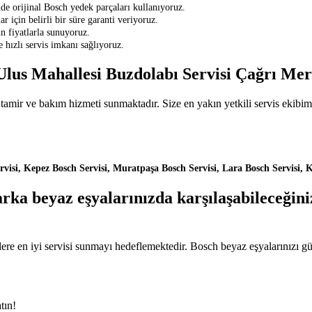
e orijinal Bosch yedek parçaları kullanıyoruz.
r için belirli bir süre garanti veriyoruz.
n fiyatlarla sunuyoruz.
 hızlı servis imkanı sağlıyoruz.
 Ulus Mahallesi Buzdolabı Servisi Çağrı Me
mir ve bakım hizmeti sunmaktadır. Size en yakın yetkili servis ekibimiz
isi, Kepez Bosch Servisi, Muratpaşa Bosch Servisi, Lara Bosch Servisi, K
ka beyaz eşyalarınızda karşılaşabileceğiniz
lere en iyi servisi sunmayı hedeflemektedir. Bosch beyaz eşyalarınızı g
tın!