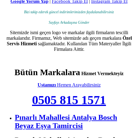
Google Yorum Yap
|
Facebook Takip Et
|
Instagram Takip Et
Bizi takip ederek güncel indirimlerimizden faydalanabilirsiniz
Sayfayı Arkadaşına Gönder
Sitemizde ismi geçen logo ve markalar ilgili firmaların tescilli
markalarıdır. Firmamız, Web sitemizde adı geçen markalara
Özel
Servis Hizmeti
sağlamaktadır. Kullanılan Tüm Materyaller İlgili
Firmalara Aittir.
Bütün Markalara
Hizmet Vermekteyiz
Ustamızı
Hemen Arayabilirsiniz
0505 815 1571
Pınarlı Mahallesi Antalya Bosch
Beyaz Eşya Tamircisi