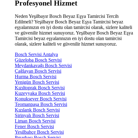
Profesyonel Hizmet
Neden Yeşilbayır Bosch Beyaz Eşya Tamircisi Tercih
Edilmeli? Yeşilbayır Bosch Beyaz Eşya Tamircisi beyaz
eşyalarınızın en iyi dostu olan tamircisi olarak, sizlere kaliteli
ve güvenilir hizmet sunuyoruz. Yeşilbayır Bosch Beyaz Eşya
Tamircisi beyaz eşyalarınızın en iyi dostu olan tamircisi
olarak, sizlere kaliteli ve güvenilir hizmet sunuyoruz.
Bosch Servisi Antalya
Güzeloba Bosch Servisi
Meydankavağı Bosch Servisi
Çağlayan Bosch Servisi
Hurma Bosch Servisi
Yenigün Bosch Servisi
Kızıltoprak Bosch Servisi
Kuzeyyaka Bosch Servisi
Konuksever Bosch Servisi
Teomanpaşa Bosch Servisi
Kızılarık Bosch Servisi
Şirinyalı Bosch Servisi
Liman Bosch Servisi
Fener Bosch Servisi
Yeşilbahçe Bosch Servisi
Pınarbaşı Bosch Servisi