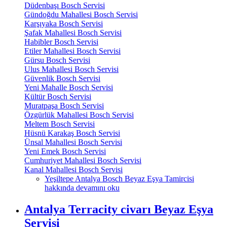
Düdenbaşı Bosch Servisi
Gündoğdu Mahallesi Bosch Servisi
Karşıyaka Bosch Servisi
Şafak Mahallesi Bosch Servisi
Habibler Bosch Servisi
Etiler Mahallesi Bosch Servisi
Gürsu Bosch Servisi
Ulus Mahallesi Bosch Servisi
Güvenlik Bosch Servisi
Yeni Mahalle Bosch Servisi
Kültür Bosch Servisi
Muratpaşa Bosch Servisi
Özgürlük Mahallesi Bosch Servisi
Meltem Bosch Servisi
Hüsnü Karakaş Bosch Servisi
Ünsal Mahallesi Bosch Servisi
Yeni Emek Bosch Servisi
Cumhuriyet Mahallesi Bosch Servisi
Kanal Mahallesi Bosch Servisi
Yeşiltepe Antalya Bosch Beyaz Eşya Tamircisi
hakkında
devamını oku
Antalya Terracity civarı Beyaz Eşya
Servisi