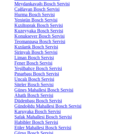
Meydankavağı Bosch Servisi
Çağlayan Bosch Servisi
Hurma Bosch Servisi
Yenigün Bosch Servisi
Kızıltoprak Bosch Servisi
Kuzeyyaka Bosch Servisi
Konuksever Bosch Servisi
Teomanpaşa Bosch Servisi
Kızılarık Bosch Servisi
Şirinyalı Bosch Servisi
Liman Bosch Servisi
Fener Bosch Servisi
Yeşilbahçe Bosch Servisi
Pınarbaşı Bosch Servisi
Uncalı Bosch Servisi
Siteler Bosch Servisi
Güneş Mahallesi Bosch Servisi
Ahatlı Bosch Servisi
Düdenbaşı Bosch Servisi
Gündoğdu Mahallesi Bosch Servisi
Karşıyaka Bosch Servisi
Şafak Mahallesi Bosch Servisi
Habibler Bosch Servisi
Etiler Mahallesi Bosch Servisi
Gürsu Bosch Servisi