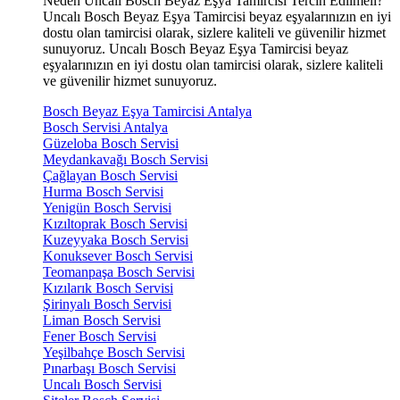
Neden Uncalı Bosch Beyaz Eşya Tamircisi Tercih Edilmeli?
Uncalı Bosch Beyaz Eşya Tamircisi beyaz eşyalarınızın en iyi
dostu olan tamircisi olarak, sizlere kaliteli ve güvenilir hizmet
sunuyoruz. Uncalı Bosch Beyaz Eşya Tamircisi beyaz
eşyalarınızın en iyi dostu olan tamircisi olarak, sizlere kaliteli
ve güvenilir hizmet sunuyoruz.
Bosch Beyaz Eşya Tamircisi Antalya
Bosch Servisi Antalya
Güzeloba Bosch Servisi
Meydankavağı Bosch Servisi
Çağlayan Bosch Servisi
Hurma Bosch Servisi
Yenigün Bosch Servisi
Kızıltoprak Bosch Servisi
Kuzeyyaka Bosch Servisi
Konuksever Bosch Servisi
Teomanpaşa Bosch Servisi
Kızılarık Bosch Servisi
Şirinyalı Bosch Servisi
Liman Bosch Servisi
Fener Bosch Servisi
Yeşilbahçe Bosch Servisi
Pınarbaşı Bosch Servisi
Uncalı Bosch Servisi