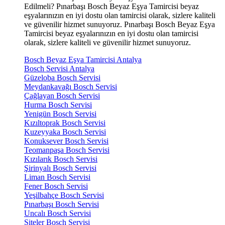
Edilmeli? Pınarbaşı Bosch Beyaz Eşya Tamircisi beyaz
eşyalarınızın en iyi dostu olan tamircisi olarak, sizlere kaliteli
ve güvenilir hizmet sunuyoruz. Pınarbaşı Bosch Beyaz Eşya
Tamircisi beyaz eşyalarınızın en iyi dostu olan tamircisi
olarak, sizlere kaliteli ve güvenilir hizmet sunuyoruz.
Bosch Beyaz Eşya Tamircisi Antalya
Bosch Servisi Antalya
Güzeloba Bosch Servisi
Meydankavağı Bosch Servisi
Çağlayan Bosch Servisi
Hurma Bosch Servisi
Yenigün Bosch Servisi
Kızıltoprak Bosch Servisi
Kuzeyyaka Bosch Servisi
Konuksever Bosch Servisi
Teomanpaşa Bosch Servisi
Kızılarık Bosch Servisi
Şirinyalı Bosch Servisi
Liman Bosch Servisi
Fener Bosch Servisi
Yeşilbahçe Bosch Servisi
Pınarbaşı Bosch Servisi
Uncalı Bosch Servisi
Siteler Bosch Servisi