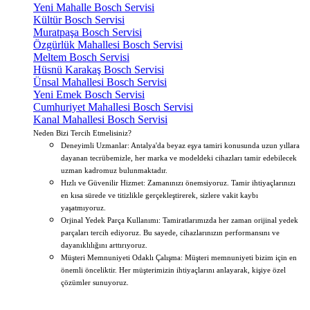
Yeni Mahalle Bosch Servisi
Kültür Bosch Servisi
Muratpaşa Bosch Servisi
Özgürlük Mahallesi Bosch Servisi
Meltem Bosch Servisi
Hüsnü Karakaş Bosch Servisi
Ünsal Mahallesi Bosch Servisi
Yeni Emek Bosch Servisi
Cumhuriyet Mahallesi Bosch Servisi
Kanal Mahallesi Bosch Servisi
Neden Bizi Tercih Etmelisiniz?
Deneyimli Uzmanlar: Antalya'da beyaz eşya tamiri konusunda uzun yıllara
dayanan tecrübemizle, her marka ve modeldeki cihazları tamir edebilecek
uzman kadromuz bulunmaktadır.
Hızlı ve Güvenilir Hizmet: Zamanınızı önemsiyoruz. Tamir ihtiyaçlarınızı
en kısa sürede ve titizlikle gerçekleştirerek, sizlere vakit kaybı
yaşatmıyoruz.
Orjinal Yedek Parça Kullanımı: Tamiratlarımızda her zaman orijinal yedek
parçaları tercih ediyoruz. Bu sayede, cihazlarınızın performansını ve
dayanıklılığını arttırıyoruz.
Müşteri Memnuniyeti Odaklı Çalışma: Müşteri memnuniyeti bizim için en
önemli önceliktir. Her müşterimizin ihtiyaçlarını anlayarak, kişiye özel
çözümler sunuyoruz.