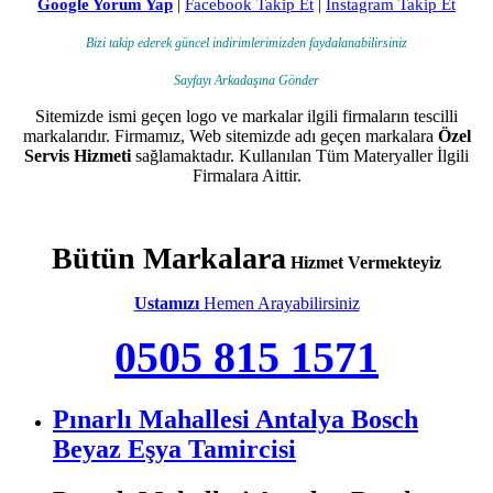
Google Yorum Yap
|
Facebook Takip Et
|
Instagram Takip Et
Bizi takip ederek güncel indirimlerimizden faydalanabilirsiniz
Sayfayı Arkadaşına Gönder
Sitemizde ismi geçen logo ve markalar ilgili firmaların tescilli
markalarıdır. Firmamız, Web sitemizde adı geçen markalara
Özel
Servis Hizmeti
sağlamaktadır. Kullanılan Tüm Materyaller İlgili
Firmalara Aittir.
Bütün Markalara
Hizmet Vermekteyiz
Ustamızı
Hemen Arayabilirsiniz
0505 815 1571
Pınarlı Mahallesi Antalya Bosch
Beyaz Eşya Tamircisi