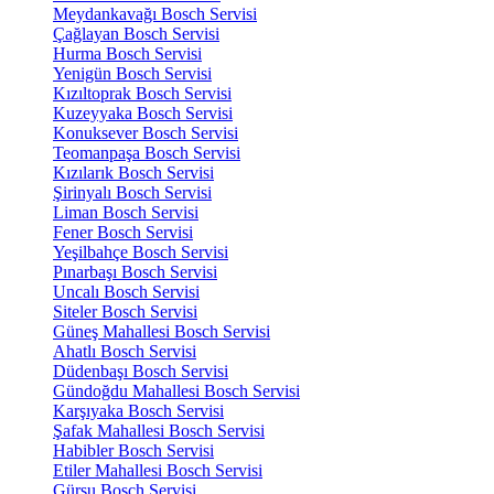
Meydankavağı Bosch Servisi
Çağlayan Bosch Servisi
Hurma Bosch Servisi
Yenigün Bosch Servisi
Kızıltoprak Bosch Servisi
Kuzeyyaka Bosch Servisi
Konuksever Bosch Servisi
Teomanpaşa Bosch Servisi
Kızılarık Bosch Servisi
Şirinyalı Bosch Servisi
Liman Bosch Servisi
Fener Bosch Servisi
Yeşilbahçe Bosch Servisi
Pınarbaşı Bosch Servisi
Uncalı Bosch Servisi
Siteler Bosch Servisi
Güneş Mahallesi Bosch Servisi
Ahatlı Bosch Servisi
Düdenbaşı Bosch Servisi
Gündoğdu Mahallesi Bosch Servisi
Karşıyaka Bosch Servisi
Şafak Mahallesi Bosch Servisi
Habibler Bosch Servisi
Etiler Mahallesi Bosch Servisi
Gürsu Bosch Servisi