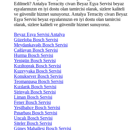
Edilmeli? Antalya Terracity civarı Beyaz Eşya Servisi beyaz
eşyalarınızın en iyi dostu olan tamircisi olarak, sizlere kaliteli
ve güvenilir hizmet sunuyoruz. Antalya Terracity civarı Beyaz
Eşya Servisi beyaz eşyalarınızın en iyi dostu olan tamircisi
olarak, sizlere kaliteli ve güvenilir hizmet sunuyoruz.
Beyaz Eşya Servisi Antalya
Güzeloba Bosch Servisi
Meydankavağı Bosch Servisi
Çağlayan Bosch Servisi
Hurma Bosch Servisi
Yenigün Bosch Servisi
Kızıltoprak Bosch Servisi
Kuzeyyaka Bosch Servisi
Konuksever Bosch Servisi
Teomanpaşa Bosch Servisi
Kızılarık Bosch Servisi
Şirinyalı Bosch Servisi
Liman Bosch Servisi
Fener Bosch Servisi
Yeşilbahçe Bosch Servisi
Pınarbaşı Bosch Servisi
Uncalı Bosch Servisi
Siteler Bosch Servisi
Güneş Mahallesi Bosch Servisi