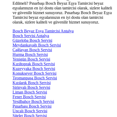
Edilmeli? Pınarbaşı Bosch Beyaz Eşya Tamircisi beyaz
eşyalarınızın en iyi dostu olan tamircisi olarak, sizlere kaliteli
ve güvenilir hizmet sunuyoruz. Pınarbaşı Bosch Beyaz Eşya
Tamircisi beyaz eşyalarınızın en iyi dostu olan tamircisi
olarak, sizlere kaliteli ve güvenilir hizmet sunuyoruz.
Bosch Beyaz Eşya Tamircisi Antalya
Bosch Servisi Antalya
Güzeloba Bosch Servisi
Meydankavağı Bosch Servisi
Çağlayan Bosch Servisi
Hurma Bosch Servisi
Yenigün Bosch Servisi
Kızıltoprak Bosch Servisi
Kuzeyyaka Bosch Servisi
Konuksever Bosch Servisi
Teomanpaşa Bosch Servisi
Kızılarık Bosch Servisi
Şirinyalı Bosch Servisi
Liman Bosch Servisi
Fener Bosch Servisi
Yeşilbahçe Bosch Servisi
Pınarbaşı Bosch Servisi
Uncalı Bosch Servisi
Siteler Bosch Servisi