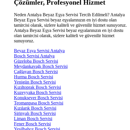
Çözümler, Profesyonel Hizmet
Neden Antalya Beyaz Eşya Servisi Tercih Edilmeli? Antalya
Beyaz Eşya Servisi beyaz eşyalarınızın en iyi dostu olan
tamircisi olarak, sizlere kaliteli ve güvenilir hizmet sunuyoruz.
Antalya Beyaz Eşya Servisi beyaz eşyalarınızın en iyi dostu
olan tamircisi olarak, sizlere kaliteli ve güvenilir hizmet
sunuyoruz.
Beyaz Eşya Servisi Antalya
Bosch Servisi Antalya
Güzeloba Bosch Servisi
Meydankavağı Bosch Servisi
Çağlayan Bosch Servisi
Hurma Bosch Servisi
Yenigün Bosch Servisi
Kızıltoprak Bosch Servisi
Kuzeyyaka Bosch Servisi
Konuksever Bosch Servisi
Teomanpaşa Bosch Servisi
Kızılarık Bosch Servisi
Şirinyalı Bosch Servisi
Liman Bosch Servisi
Fener Bosch Servisi
Yeşilbahçe Bosch Servisi