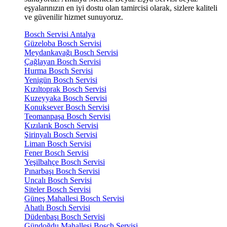
eşyalarınızın en iyi dostu olan tamircisi olarak, sizlere kaliteli
ve güvenilir hizmet sunuyoruz.
Bosch Servisi Antalya
Güzeloba Bosch Servisi
Meydankavağı Bosch Servisi
Çağlayan Bosch Servisi
Hurma Bosch Servisi
Yenigün Bosch Servisi
Kızıltoprak Bosch Servisi
Kuzeyyaka Bosch Servisi
Konuksever Bosch Servisi
Teomanpaşa Bosch Servisi
Kızılarık Bosch Servisi
Şirinyalı Bosch Servisi
Liman Bosch Servisi
Fener Bosch Servisi
Yeşilbahçe Bosch Servisi
Pınarbaşı Bosch Servisi
Uncalı Bosch Servisi
Siteler Bosch Servisi
Güneş Mahallesi Bosch Servisi
Ahatlı Bosch Servisi
Düdenbaşı Bosch Servisi
Gündoğdu Mahallesi Bosch Servisi