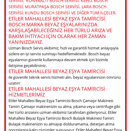
SERVISI, KONYAALTI BOSCH SERVISI, KEPEZ BOSCH
SERVISI, MURATPAŞA BOSCH SERVISI, LARA BOSCH
SERVISI, KUNDU BOSCH SERVISI VE DIĞER TÜM ILÇELER.
ETILER MAHALLESI BEYAZ EŞYA TAMIRCISI
BOSCH MARKA BEYAZ EŞYALARINIZDA
KARŞILAŞABILECEĞINIZ HER TÜRLÜ ARIZA VE
BAKIM IHTIYACI IÇIN OLARAK HER ZAMAN
YANINIZDAYIZ.
Uzman Bosch Servis ekibimiz, hızlı ve garantili hizmet anlayışıyla
sizlere en iyi servisi sunmayı hedeflemektedir. Bosch beyaz
eşyalarınızı güvenle kullanmaya devam etmek için bizimle
iletişime geçebilirsiniz.
ETILER MAHALLESI BEYAZ EŞYA TAMIRCISI
ile güvenilir teknik servis hizmeti alın, beyaz eşyalarınızın ömrünü
uzatın!
ETILER MAHALLESI BEYAZ EŞYA TAMIRCISI
HIZMETLERIMIZ
Etiler Mahallesi Beyaz Eşya Tamircisi Bosch Çamaşır Makinesi
Tamiri: Çamaşır makinenizin su alma, yıkama veya centrifuge gibi
her türlü arızasını uzman ekibimiz tarafından gideriyoruz. Etiler
Mahallesi Beyaz Eşya Tamircisi Bosch Bulaşık Makinesi Tamiri:
Bulaşık makinenizin su almayıp dolduramama, deterjan atma
sorunlarına kalıcı çözümler sunuyoruz. Etiler Mahallesi Beyaz Eşya