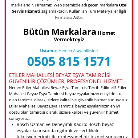
markalarıdır. Firmamız, Web sitemizde adı geçen markalara
Özel
Servis Hizmeti
sağlamaktadır. Kullanılan Tüm Materyaller İlgili
Firmalara Aittir.
Bütün Markalara
Hizmet
Vermekteyiz
Ustamızı
Hemen Arayabilirsiniz
0505 815 1571
ETILER MAHALLESI BEYAZ EŞYA TAMIRCISI
GÜVENILIR ÇÖZÜMLER, PROFESYONEL HIZMET
Neden Etiler Mahallesi Beyaz Eşya Tamircisi Tercih Edilmeli? Etiler
Mahallesi Beyaz Eşya Tamircisi beyaz eşyalarınızın en iyi dostu
olan tamircisi olarak, sizlere kaliteli ve güvenilir hizmet sunuyoruz.
Etiler Mahallesi Beyaz Eşya Tamircisi beyaz eşyalarınızın en iyi
dostu olan tamircisi olarak, sizlere kaliteli ve güvenilir hizmet
sunuyoruz.
Bosch Uzman ve Deneyimli Kadro: Bosch beyaz
eşyalar konusunda eğitimli ve sertifikalı
teknisyenlerimiz ile profesyonel bir hizmet sunuyoruz.