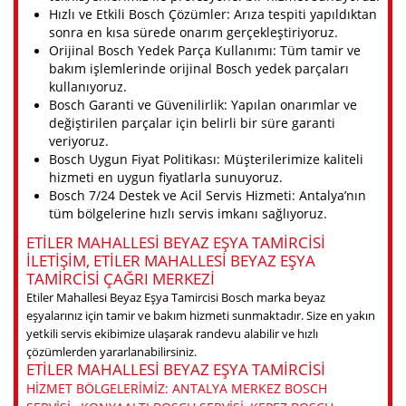
Hızlı ve Etkili Bosch Çözümler: Arıza tespiti yapıldıktan
sonra en kısa sürede onarım gerçekleştiriyoruz.
Orijinal Bosch Yedek Parça Kullanımı: Tüm tamir ve
bakım işlemlerinde orijinal Bosch yedek parçaları
kullanıyoruz.
Bosch Garanti ve Güvenilirlik: Yapılan onarımlar ve
değiştirilen parçalar için belirli bir süre garanti
veriyoruz.
Bosch Uygun Fiyat Politikası: Müşterilerimize kaliteli
hizmeti en uygun fiyatlarla sunuyoruz.
Bosch 7/24 Destek ve Acil Servis Hizmeti: Antalya’nın
tüm bölgelerine hızlı servis imkanı sağlıyoruz.
ETILER MAHALLESI BEYAZ EŞYA TAMIRCISI
ILETIŞIM, ETILER MAHALLESI BEYAZ EŞYA
TAMIRCISI ÇAĞRI MERKEZI
Etiler Mahallesi Beyaz Eşya Tamircisi Bosch marka beyaz
eşyalarınız için tamir ve bakım hizmeti sunmaktadır. Size en yakın
yetkili servis ekibimize ulaşarak randevu alabilir ve hızlı
çözümlerden yararlanabilirsiniz.
ETILER MAHALLESI BEYAZ EŞYA TAMIRCISI
HIZMET BÖLGELERIMIZ: ANTALYA MERKEZ BOSCH