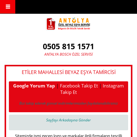
Ana içeriğe atla
0505 815 1571
ANTALYA BOSCH ÖZEL SERVISI
ETILER MAHALLESI BEYAZ EŞYA TAMIRCISI
Google Yorum Yap
|
Facebook Takip Et
|
Instagram
Takip Et
Bizi takip ederek güncel indirimlerimizden faydalanabilirsiniz
Sayfayı Arkadaşına Gönder
Sitemizde ismi geçen logo ve markalar ilgili firmaların tescilli