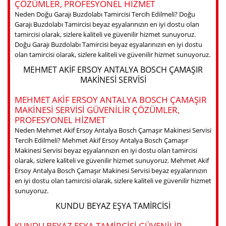
ÇÖZÜMLER, PROFESYONEL HIZMET
Neden Doğu Garajı Buzdolabı Tamircisi Tercih Edilmeli? Doğu
Garajı Buzdolabı Tamircisi beyaz eşyalarınızın en iyi dostu olan
tamircisi olarak, sizlere kaliteli ve güvenilir hizmet sunuyoruz.
Doğu Garajı Buzdolabı Tamircisi beyaz eşyalarınızın en iyi dostu
olan tamircisi olarak, sizlere kaliteli ve güvenilir hizmet sunuyoruz.
MEHMET AKIF ERSOY ANTALYA BOSCH ÇAMAŞIR
MAKINESI SERVISI
MEHMET AKIF ERSOY ANTALYA BOSCH ÇAMAŞIR
MAKINESI SERVISI GÜVENILIR ÇÖZÜMLER,
PROFESYONEL HIZMET
Neden Mehmet Akif Ersoy Antalya Bosch Çamaşır Makinesi Servisi
Tercih Edilmeli? Mehmet Akif Ersoy Antalya Bosch Çamaşır
Makinesi Servisi beyaz eşyalarınızın en iyi dostu olan tamircisi
olarak, sizlere kaliteli ve güvenilir hizmet sunuyoruz. Mehmet Akif
Ersoy Antalya Bosch Çamaşır Makinesi Servisi beyaz eşyalarınızın
en iyi dostu olan tamircisi olarak, sizlere kaliteli ve güvenilir hizmet
sunuyoruz.
KUNDU BEYAZ EŞYA TAMIRCISI
KUNDU BEYAZ EŞYA TAMIRCISI GÜVENILIR