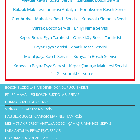
Bulaşık Makinesi Tamircisi Antalya
Konuksever Bosch Servisi
Cumhuriyet Mahallesi Bosch Servisi
Konyaaltı Siemens Servisi
Varsak Bosch Servisi
En iyi Klima Servisi
Kepez Beyaz Eşya Tamircisi
Örnekköy Bosch Tamircisi
Beyaz Eşya Servisi
Ahatlı Bosch Servisi
Muratpaşa Bosch Servisi
Konyaaltı Bosch Servisi
Konyaaltı Beyaz Eşya Servisi
Kepez Çamaşır Makinesi Servisi
SAYFALAR
1
2
sonraki ›
son »
BOSCH BUZDOLABI VE DERIN DONDURUCU BAKIMI
ETILER MAHALLESI BOSCH BUZDOLABI SERVISI
HURMA BUZDOLABI SERVISI
ŞIRINYALI BEYAZ EŞYA SERVISI
HABIBLER BOSCH ÇAMAŞIR MAKINESI TAMIRCISI
MEHMET AKIF ERSOY ANTALYA BOSCH ÇAMAŞIR MAKINESI SERVISI
LARA ANTALYA BEYAZ EŞYA SERVISI
DOKUMA BUZDOLABI TAMIRCISI