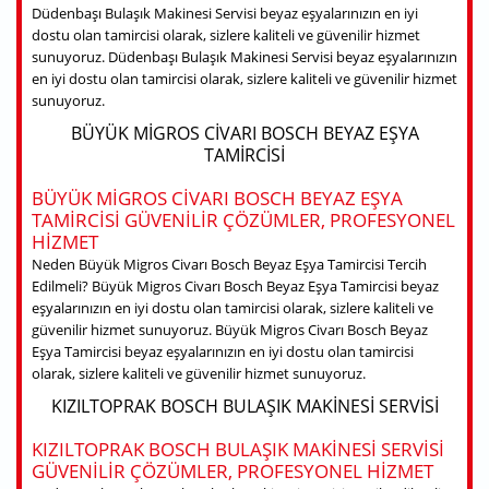
Düdenbaşı Bulaşık Makinesi Servisi beyaz eşyalarınızın en iyi
dostu olan tamircisi olarak, sizlere kaliteli ve güvenilir hizmet
sunuyoruz. Düdenbaşı Bulaşık Makinesi Servisi beyaz eşyalarınızın
en iyi dostu olan tamircisi olarak, sizlere kaliteli ve güvenilir hizmet
sunuyoruz.
BÜYÜK MIGROS CIVARI BOSCH BEYAZ EŞYA
TAMIRCISI
BÜYÜK MIGROS CIVARI BOSCH BEYAZ EŞYA
TAMIRCISI GÜVENILIR ÇÖZÜMLER, PROFESYONEL
HIZMET
Neden Büyük Migros Civarı Bosch Beyaz Eşya Tamircisi Tercih
Edilmeli? Büyük Migros Civarı Bosch Beyaz Eşya Tamircisi beyaz
eşyalarınızın en iyi dostu olan tamircisi olarak, sizlere kaliteli ve
güvenilir hizmet sunuyoruz. Büyük Migros Civarı Bosch Beyaz
Eşya Tamircisi beyaz eşyalarınızın en iyi dostu olan tamircisi
olarak, sizlere kaliteli ve güvenilir hizmet sunuyoruz.
KIZILTOPRAK BOSCH BULAŞIK MAKINESI SERVISI
KIZILTOPRAK BOSCH BULAŞIK MAKINESI SERVISI
GÜVENILIR ÇÖZÜMLER, PROFESYONEL HIZMET