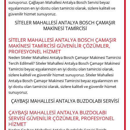
sunuyoruz. Çağlayan Mahallesi Antalya Bosch Servisi beyaz
eşyalarınızın en iyi dostu olan tamircisi olarak, sizlere kaliteli ve
güvenilir hizmet sunuyoruz.
SITELER MAHALLESI ANTALYA BOSCH ÇAMAŞIR
MAKINESI TAMIRCISI
SITELER MAHALLESI ANTALYA BOSCH ÇAMAŞIR
MAKINESI TAMIRCISI GÜVENILIR ÇÖZÜMLER,
PROFESYONEL HIZMET
Neden Siteler Mahallesi Antalya Bosch Çamaşır Makinesi Tamircisi
Tercih Edilmeli? Siteler Mahallesi Antalya Bosch Çamaşır Makinesi
Tamircisi beyaz eşyalarınızın en iyi dostu olan tamircisi olarak,
sizlere kaliteli ve güvenilir hizmet sunuyoruz. Siteler Mahallesi
Antalya Bosch Çamaşır Makinesi Tamircisi beyaz eşyalarınızın en
iyi dostu olan tamircisi olarak, sizlere kaliteli ve güvenilir hizmet
sunuyoruz.
ÇAYBAŞI MAHALLESI ANTALYA BUZDOLABI SERVISI
ÇAYBAŞI MAHALLESI ANTALYA BUZDOLABI
SERVISI GÜVENILIR ÇÖZÜMLER, PROFESYONEL
HIZMET
Neden Çaybaşı Mahallesi Antalya Buzdolabı Servisi Tercih