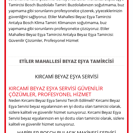
Tamircisi Bosch Buzdolabı Tamiri: Buzdolabınızın soğutmama, buz
yapmama gibi sorunlarını profesyonelce çözerek, yiyeceklerinizin
güvenliğini sağlıyoruz. Etiler Mahallesi Beyaz Eşya Tamircisi
Antalya Bosch Klima Tamiri: Klimanızın soğutmama, buz
yapmama gibi sorunlarını profesyonelce çözüyoruz. Etiler
Mahallesi Beyaz Eşya Tamircisi Antalya Beyaz Eşya Tamircisi:
Güvenilir Çözümler, Profesyonel Hizmet
ETILER MAHALLESI BEYAZ EŞYA TAMIRCISI
KIRCAMI BEYAZ EŞYA SERVISI
KIRCAMI BEYAZ EŞYA SERVISI GÜVENILIR
ÇÖZÜMLER, PROFESYONEL HIZMET
Neden Kırcami Beyaz Eşya Servisi Tercih Edilmeli? Kırcami Beyaz
Eşya Servisi beyaz eşyalarınızın en iyi dostu olan tamircisi olarak,
sizlere kaliteli ve güvenilir hizmet sunuyoruz. Kırcami Beyaz Eşya
Servisi beyaz eşyalarınızın en iyi dostu olan tamircisi olarak, sizlere
kaliteli ve güvenilir hizmet sunuyoruz.
HABIBLER BOSCH BULAŞIK MAKINESI SERVISI