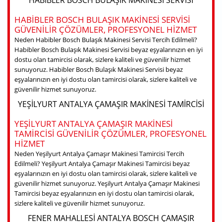
HABIBLER BOSCH BULAŞIK MAKINESI SERVISI
GÜVENILIR ÇÖZÜMLER, PROFESYONEL HIZMET
Neden Habibler Bosch Bulaşık Makinesi Servisi Tercih Edilmeli?
Habibler Bosch Bulaşık Makinesi Servisi beyaz eşyalarınızın en iyi
dostu olan tamircisi olarak, sizlere kaliteli ve güvenilir hizmet
sunuyoruz. Habibler Bosch Bulaşık Makinesi Servisi beyaz
eşyalarınızın en iyi dostu olan tamircisi olarak, sizlere kaliteli ve
güvenilir hizmet sunuyoruz.
YEŞILYURT ANTALYA ÇAMAŞIR MAKINESI TAMIRCISI
YEŞILYURT ANTALYA ÇAMAŞIR MAKINESI
TAMIRCISI GÜVENILIR ÇÖZÜMLER, PROFESYONEL
HIZMET
Neden Yeşilyurt Antalya Çamaşır Makinesi Tamircisi Tercih
Edilmeli? Yeşilyurt Antalya Çamaşır Makinesi Tamircisi beyaz
eşyalarınızın en iyi dostu olan tamircisi olarak, sizlere kaliteli ve
güvenilir hizmet sunuyoruz. Yeşilyurt Antalya Çamaşır Makinesi
Tamircisi beyaz eşyalarınızın en iyi dostu olan tamircisi olarak,
sizlere kaliteli ve güvenilir hizmet sunuyoruz.
FENER MAHALLESI ANTALYA BOSCH ÇAMAŞIR