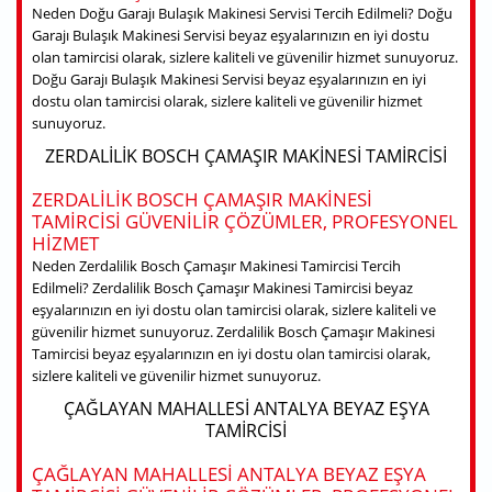
Neden Doğu Garajı Bulaşık Makinesi Servisi Tercih Edilmeli? Doğu
Garajı Bulaşık Makinesi Servisi beyaz eşyalarınızın en iyi dostu
olan tamircisi olarak, sizlere kaliteli ve güvenilir hizmet sunuyoruz.
Doğu Garajı Bulaşık Makinesi Servisi beyaz eşyalarınızın en iyi
dostu olan tamircisi olarak, sizlere kaliteli ve güvenilir hizmet
sunuyoruz.
ZERDALILIK BOSCH ÇAMAŞIR MAKINESI TAMIRCISI
ZERDALILIK BOSCH ÇAMAŞIR MAKINESI
TAMIRCISI GÜVENILIR ÇÖZÜMLER, PROFESYONEL
HIZMET
Neden Zerdalilik Bosch Çamaşır Makinesi Tamircisi Tercih
Edilmeli? Zerdalilik Bosch Çamaşır Makinesi Tamircisi beyaz
eşyalarınızın en iyi dostu olan tamircisi olarak, sizlere kaliteli ve
güvenilir hizmet sunuyoruz. Zerdalilik Bosch Çamaşır Makinesi
Tamircisi beyaz eşyalarınızın en iyi dostu olan tamircisi olarak,
sizlere kaliteli ve güvenilir hizmet sunuyoruz.
ÇAĞLAYAN MAHALLESI ANTALYA BEYAZ EŞYA
TAMIRCISI
ÇAĞLAYAN MAHALLESI ANTALYA BEYAZ EŞYA