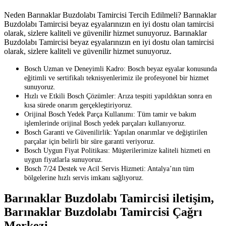
Neden Barınaklar Buzdolabı Tamircisi Tercih Edilmeli? Barınaklar
Buzdolabı Tamircisi beyaz eşyalarınızın en iyi dostu olan tamircisi
olarak, sizlere kaliteli ve güvenilir hizmet sunuyoruz. Barınaklar
Buzdolabı Tamircisi beyaz eşyalarınızın en iyi dostu olan tamircisi
olarak, sizlere kaliteli ve güvenilir hizmet sunuyoruz.
Bosch Uzman ve Deneyimli Kadro: Bosch beyaz eşyalar konusunda
eğitimli ve sertifikalı teknisyenlerimiz ile profesyonel bir hizmet
sunuyoruz.
Hızlı ve Etkili Bosch Çözümler: Arıza tespiti yapıldıktan sonra en
kısa sürede onarım gerçekleştiriyoruz.
Orijinal Bosch Yedek Parça Kullanımı: Tüm tamir ve bakım
işlemlerinde orijinal Bosch yedek parçaları kullanıyoruz.
Bosch Garanti ve Güvenilirlik: Yapılan onarımlar ve değiştirilen
parçalar için belirli bir süre garanti veriyoruz.
Bosch Uygun Fiyat Politikası: Müşterilerimize kaliteli hizmeti en
uygun fiyatlarla sunuyoruz.
Bosch 7/24 Destek ve Acil Servis Hizmeti: Antalya’nın tüm
bölgelerine hızlı servis imkanı sağlıyoruz.
Barınaklar Buzdolabı Tamircisi iletişim,
Barınaklar Buzdolabı Tamircisi Çağrı
Merkezi