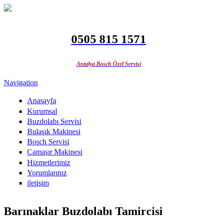
Ana içeriğe atla
0505 815 1571
Antalya Bosch Özel Servisi
Navigation
Anasayfa
Kurumsal
Buzdolabı Servisi
Bulaşık Makinesi
Bosch Servisi
Çamaşır Makinesi
Hizmetlerimiz
Yorumlarınız
iletişim
Barınaklar Buzdolabı Tamircisi