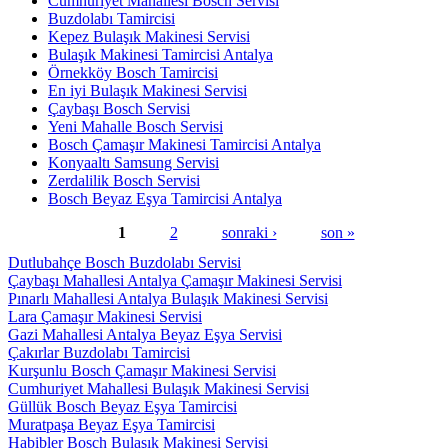
Cumhuriyet Mahallesi Bosch Servisi
Buzdolabı Tamircisi
Kepez Bulaşık Makinesi Servisi
Bulaşık Makinesi Tamircisi Antalya
Örnekköy Bosch Tamircisi
En iyi Bulaşık Makinesi Servisi
Çaybaşı Bosch Servisi
Yeni Mahalle Bosch Servisi
Bosch Çamaşır Makinesi Tamircisi Antalya
Konyaaltı Samsung Servisi
Zerdalilik Bosch Servisi
Bosch Beyaz Eşya Tamircisi Antalya
1
2
sonraki ›
son »
Sayfalar
Dutlubahçe Bosch Buzdolabı Servisi
Çaybaşı Mahallesi Antalya Çamaşır Makinesi Servisi
Pınarlı Mahallesi Antalya Bulaşık Makinesi Servisi
Lara Çamaşır Makinesi Servisi
Gazi Mahallesi Antalya Beyaz Eşya Servisi
Çakırlar Buzdolabı Tamircisi
Kurşunlu Bosch Çamaşır Makinesi Servisi
Cumhuriyet Mahallesi Bulaşık Makinesi Servisi
Güllük Bosch Beyaz Eşya Tamircisi
Muratpaşa Beyaz Eşya Tamircisi
Habibler Bosch Bulaşık Makinesi Servisi