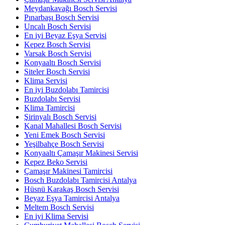
Meydankavağı Bosch Servisi
Pınarbaşı Bosch Servisi
Uncalı Bosch Servisi
En iyi Beyaz Eşya Servisi
Kepez Bosch Servisi
Varsak Bosch Servisi
Konyaaltı Bosch Servisi
Siteler Bosch Servisi
Klima Servisi
En iyi Buzdolabı Tamircisi
Buzdolabı Servisi
Klima Tamircisi
Şirinyalı Bosch Servisi
Kanal Mahallesi Bosch Servisi
Yeni Emek Bosch Servisi
Yeşilbahçe Bosch Servisi
Konyaaltı Çamaşır Makinesi Servisi
Kepez Beko Servisi
Çamaşır Makinesi Tamircisi
Bosch Buzdolabı Tamircisi Antalya
Hüsnü Karakaş Bosch Servisi
Beyaz Eşya Tamircisi Antalya
Meltem Bosch Servisi
En iyi Klima Servisi