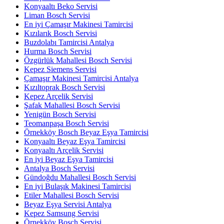
Konyaaltı Beko Servisi
Liman Bosch Servisi
En iyi Çamaşır Makinesi Tamircisi
Kızılarık Bosch Servisi
Buzdolabı Tamircisi Antalya
Hurma Bosch Servisi
Özgürlük Mahallesi Bosch Servisi
Kepez Siemens Servisi
Çamaşır Makinesi Tamircisi Antalya
Kızıltoprak Bosch Servisi
Kepez Arçelik Servisi
Şafak Mahallesi Bosch Servisi
Yenigün Bosch Servisi
Teomanpaşa Bosch Servisi
Örnekköy Bosch Beyaz Eşya Tamircisi
Konyaaltı Beyaz Eşya Tamircisi
Konyaaltı Arçelik Servisi
En iyi Beyaz Eşya Tamircisi
Antalya Bosch Servisi
Gündoğdu Mahallesi Bosch Servisi
En iyi Bulaşık Makinesi Tamircisi
Etiler Mahallesi Bosch Servisi
Beyaz Eşya Servisi Antalya
Kepez Samsung Servisi
Örnekköy Bosch Servisi